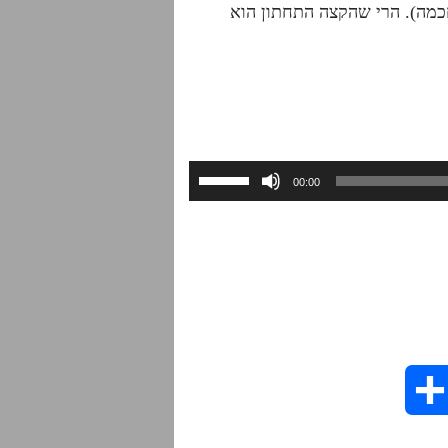
חכמה). הרי שהקצה התחתון הוא
השתמש
00:00
במקש
למעלה/למטה
כדי
להגביר
או
להנמיך
עוצמת
שמע.
S
h