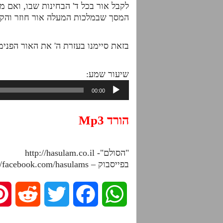
לקבל אור בכל ד' הבחינות שבו, ואם מ
המסך שבמלכות המעלה אור חוזר והקצה
בזאת סיימנו בעזרת ה' את האור הפנימ
שיעור שמע:
נגן
00:00
אודיו
הורד Mp3
"הסולם"- http://hasulam.co.il
בפייסבוק – http://facebook.com/hasulams
R
T
F
W
e
w
a
h