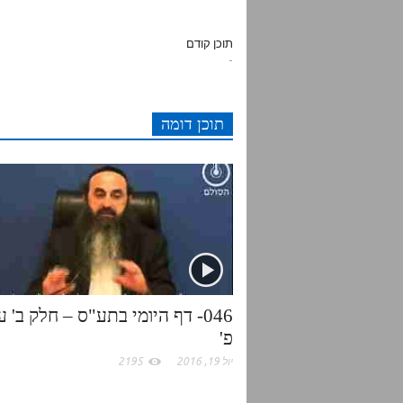
d
i
c
a
תוכן קודם
-
d
t
e
t
תוכן דומה
i
t
b
s
t
e
o
A
r
o
p
k
p
046- דף היומי בתע"ס – חלק ב' ע
פ'
יול 19, 2016
2195