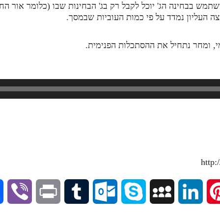
שתמש בבחינה הג' יוכל לקבל רק בג' הבחינות שבו (כלומר אור ה
 העליון נמדד על פי כמות העוביות שבמסך.
י, ומחר נתחיל את ההסתכלות הפנימית.
V
P
T
O
S
M
L
P
i
r
u
u
k
y
i
i