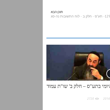
a
תוכן הבא
 תע"ס - חלק ב - לוח התשובות נה-סג
r
e
יומי בתע"ס – חלק ב' שו"ת עמוד
2720