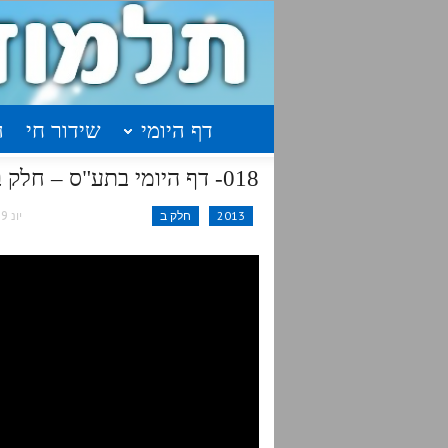
דף היומי
שידור חי
ה
018- דף היומי בתע"ס – חלק ב' עמוד נ"ד
2013
חלק ב
יונ 19, 2016