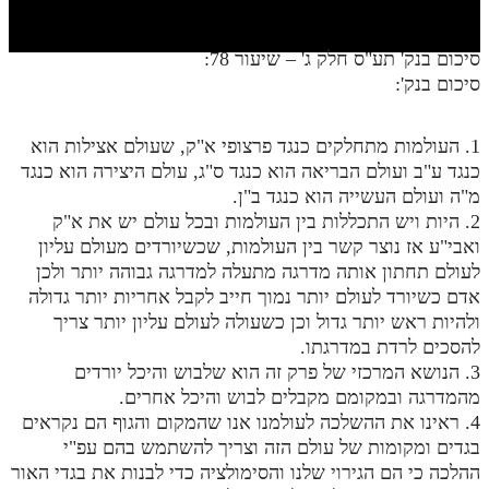
חלק י
חלק יא
סיכום בנק' תע"ס חלק ג' – שיעור 78:
סיכום בנק':
חלק יב
חלק יג
1. העולמות מתחלקים כנגד פרצופי א"ק, שעולם אצילות הוא
חלק יד
כנגד ע"ב ועולם הבריאה הוא כנגד ס"ג, עולם היצירה הוא כנגד
מ"ה ועולם העשייה הוא כנגד ב"ן.
חלק טו
2. היות ויש התכללות בין העולמות ובכל עולם יש את א"ק
ואבי"ע אז נוצר קשר בין העולמות, שכשיורדים מעולם עליון
חלק ט"ז
לעולם תחתון אותה מדרגה מתעלה למדרגה גבוהה יותר ולכן
בית שער הכוונות
אדם כשיורד לעולם יותר נמוך חייב לקבל אחריות יותר גדולה
ולהיות ראש יותר גדול וכן כשעולה לעולם עליון יותר צריך
שידור חי
להסכים לרדת במדרגתו.
3. הנושא המרכזי של פרק זה הוא שלבוש והיכל יורדים
הזמן סט תע"ס
מהמדרגה ובמקומם מקבלים לבוש והיכל אחרים.
4. ראינו את ההשלכה לעולמנו אנו שהמקום והגוף הם נקראים
הזמן סט תלמוד עשר הספירות
בגדים ומקומות של עולם הזה וצריך להשתמש בהם עפ"י
ההלכה כי הם הגירוי שלנו והסימולציה כדי לבנות את בגדי האור
ספרים להורדה