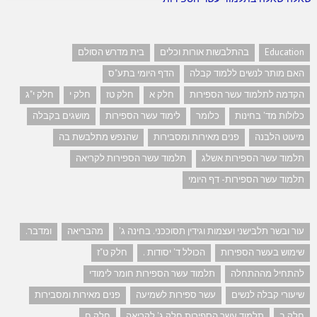
Education
בהתלבשות אורות וכלים
בית מדרש הסולם
האם מותר לנשים ללמוד קבלה
הדף היומי בתע"ס
הקדמה לתלמוד עשר הספירות
חלק א
חלק טז
חלק י
חלק י"ג
כלולות מד' בחינות
כלומר
לימוד עשר הספירות
מושגים בקבלה
מיעוט הלבנה
פנים מאירות ומסבירות
שהנפש מתלבשת בה
תלמוד עשר הספירות אשלג
תלמוד עשר הספירות לקריאה
תלמוד עשר הספירות- דף היומי
עור ובשר תלבישני ועצמות וגידין תסוככני. בחינה ג'
מהבריאה
ומדבר.
שימוש בעשר הספירות
הכולל ד' יסודות .
חלק ט"ז
להתחיל מההתחלה
תלמוד עשר הספירות חומר לימודי
שיעורי קבלה לנשים
עשר ספירות לשמיעה
פנים מאירות ומסבירות
חלק ב
תלמוד עשר הספירות חלק ג' לקריאה
חלק ח