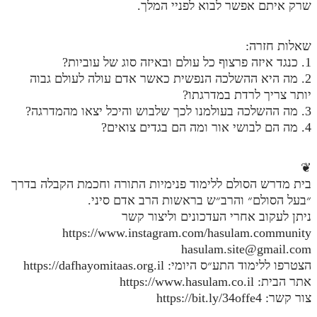
שרק איתם אפשר לבוא לפניי המלך.
מנוע חיפוש בספרים
שאלות חזרה:
תלמוד עשר הספירות בעיון
1. כנגד איזה פרצוף כל עולם ובאיזה סוג של עוביות?
2. מה היא ההשלכה הנפשית כאשר אדם עולה לעולם גבוה
תלמוד עשר הספירות חלק א
יותר צריך לרדת במדרגתו?
תע"ס חלק ב' עיון
3. מה ההשלכה בעולמנו לכך שלבוש והיכל יצאו מהמדרגה?
4. מה הם לבושי אור ומה הם בגדים צואים?
תע"ס חלק ג' עיון
תלמוד עשר הספירות חלק ד
❦
בית מדרש הסולם ללימוד פנימיות התורה וחכמת הקבלה בדרך
תלמוד עשר הספירות חלק ה
״בעל הסולם״ והרב״ש בראשות הרב אדם סיני.
תלמוד עשר הספירות חלק ו
ניתן לעקוב אחרי העדכונים וליצור קשר
https://www.instagram.com/hasulam.community
תלמוד עשר הספירות חלק ז
hasulam.site@gmail.com
תלמוד עשר הספירות חלק ח
הצטרפו ללימוד התע״ס היומי: https://dafhayomitaas.org.il
אתר הבית: https://www.hasulam.co.il
תלמוד עשר הספירות חלק ט
צור קשר: https://bit.ly/34offe4
תלמוד עשר הספירות חלק י