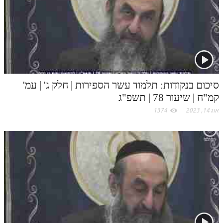
.
לאתר ספר הרב
דף היומי בזוהר הקדוש
c
o
m
סיכום בנקודות: תלמוד עשר הספירות | חלק ג' | עמ'
קמ"ח | שיעור 78 | תשפ"ג
אוג 14, 2023
1374