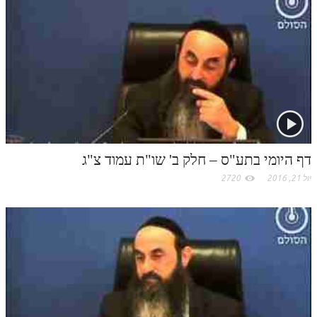
k
t
.
c
o
m
דף היומי בתע"ס – חלק ב' שו"ת עמוד צ"ג
יול 21, 2016
2720