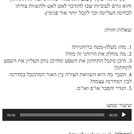
והוא גורם לעוביות שבו להזדכך לאט לאט ולהשוות צורתו
תלמוד עשר הספירות חלק יא
לבחינה העליונה וכך לקבל יותר אור פנימי).
תלמוד עשר הספירות חלק יב
שאלות חזרה:
תלמוד עשר הספירות חלק יג
תלמוד עשר הספירות חלק יד
1. מהו מעלה-מטה ברוחניות?
2. מה מחלק את הרוחני זה מזה?
תלמוד עשר הספירות חלק טו
3. היכן מקבל התחתון את השפע ומהיכן נותן העליון את השפע
תלמוד עשר הספירות חלק טז
לתחתון?
4. הסבר מה היא השוואת הצורה בין האור המתקבל במדרגה
בית שער הכוונות
לבין המדרגה עצמה?
5. הגדר והסבר או"פ ואו"מ.
אודות האתר
אודות האתר
שיעור שמע:
נגן
בעל הסולם
00:00
00:00
אודיו
אתר הבית