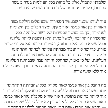
שלמדנו אתמול, אלא כל מהות בכל העולמות בנויה מעשר
מנוע חיפוש בספרים
ספירות, כלומר מהחומר של ד' בחינות ושורש הידועים.
תלמוד עשר הספירות בעיון
עוד למדנו שכמו שבעשר הספירות שבעיגולים חילקנו מצד
האורות בין אור פנימי ואור מקיף, ומצד הכלים בין חיצוניות
תלמוד עשר הספירות חלק א
לפנימיות, כך גם בעשר הספירות של יושר של הקו. ככל
תע"ס חלק ב' עיון
שהספירה יותר זכה (למשל כתר) היא נחשבת ליותר עליונה
וככל שהיא עבה היא תחתונה, והפירוד כידוע הוא על ידי שיוני
תע"ס חלק ג' עיון
צורה. כדי שהאור יעבור מבחינה עליונה לבחינה התחתונה
תלמוד עשר הספירות חלק ד
ממנה — צריכה הבחינה התחתונה להשוות צורתה לבחינה
העליונה, ועל כן נאמר, שהחלק היותר עבה שבבחינה העליונה
תלמוד עשר הספירות חלק ה
נותן לחלק היותר זך שבבחינה התחתונה ממנה, וכך ישנה קבלת
אור ללא שינוי צורה.
תלמוד עשר הספירות חלק ו
תלמוד עשר הספירות חלק ז
מה ההבל בין אור פנימי לאור מקיף? ככל שהבחינה התחתונה
תלמוד עשר הספירות חלק ח
יותר משווה את צורתה לעליונה כך יכולה היא לקבל ממנה יותר
אור ליותר בחינות בתוכה. האור שהיא מקבלת נקרא אור פנימי.
תלמוד עשר הספירות חלק ט
האור שהיא עתידה לקבל אך עדיין לא יכולה בגלל שינוי הצורה
— נקרא אור מקיף (שגם הוא מאיר מרחוק לכלי זה התחתון
תלמוד עשר הספירות חלק י