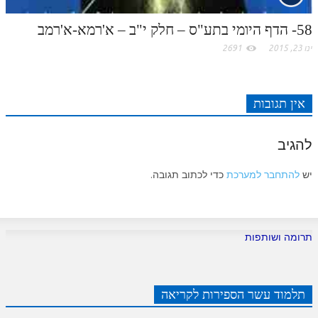
58- הדף היומי בתע"ס – חלק י"ב – א'רמא-א'רמב
ינו 23, 2015
2691
אין תגובות
להגיב
יש
להתחבר למערכת
כדי לכתוב תגובה.
תרומה ושותפות
תלמוד עשר הספירות לקריאה