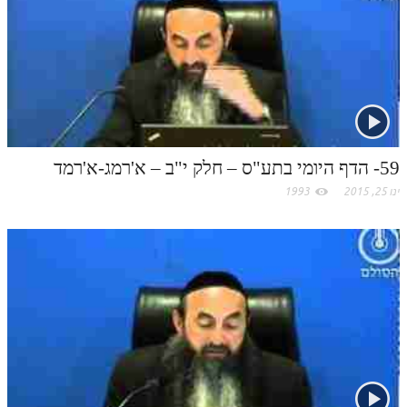
לאתר ספר הרב
דף היומי בזוהר הקדוש
59- הדף היומי בתע"ס – חלק י"ב – א'רמג-א'רמד
ינו 25, 2015
1993