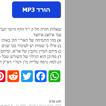
שאלות חזרה חל ק י"ד הדף היומי תע"
עמ' א'תצג-א'תצד
א) מהי התמיהה של האר"י הק' באות א'
ב) אילו ב' שמות יש לעיבור בט' שנים ו
ג) מיהם המיין נוקבין של או"א, ומיהם 
ד) מהיכן הוא הגילוי של השורש שכל ת
ה) למה גרמה עליית מ"ן דנה"י דא"ק 
R
T
F
W
e
w
a
h
d
i
c
a
תוכן קודם
075- הדף היומי בתע"ס - חלק י"ג - א'תמו-אתמז