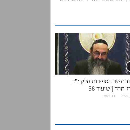
r
e
ד עשר הספירות חלק י"ד |
-תרח | שיעור 58
863