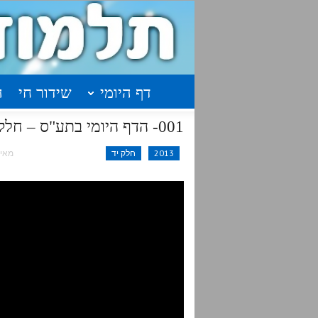
דף היומי
שידור חי
ה
001- הדף היומי בתע"ס – חלק י"ד – א'תצג-אתצד
2013
חלק יד
מאי 12, 015