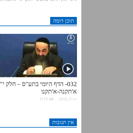
d
t
e
t
תוכן דומה
i
t
b
s
t
e
o
A
r
o
p
k
p
032- הדף היומי בתע"ס – חלק י"
א'תקנה-א'תקנו
יונ 21, 2018
3110
אין תגובות