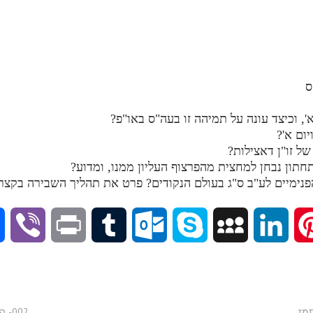
ס
, וכיצד עונה על תמיהה זו בעה"ס באו"פ?
יום א'?
של זו"ן דאצילות?
חתון נבחן למחצית מהפרצוף העליון ממנו, ומדוע?
הפנימיים לע"ב ס"ג בעולם הנקודים? פרט את תהליך השבירה בקצר
V
P
T
O
S
M
L
P
i
r
u
u
k
y
i
i
b
i
m
t
y
S
n
n
002- הדף היומי בתע"ס - חלק י"ד - א'תצה-אתצו