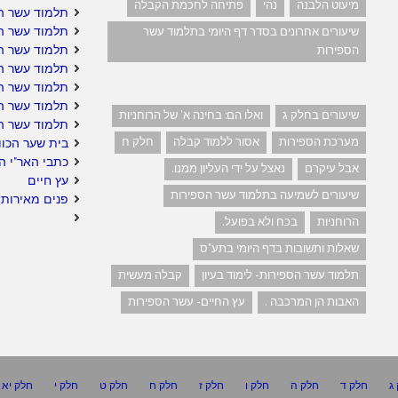
מיעוט הלבנה
נהי
פתיחה לחכמת הקבלה
תלמוד עשר הס
תלמוד עשר ה
שיעורים אחרונים בסדר דף היומי בתלמוד עשר
תלמוד עשר הס
הספירות
תלמוד עשר הס
תלמוד עשר הס
תלמוד עשר ה
שיעורים בחלק ג
ואלו הם: בחינה א' של הרוחניות
תלמוד עשר ה
מערכת הספירות
אסור ללמוד קבלה
חלק ח
בית שער הכוו
כתבי האר"י ה
אבל עיקרם
נאצל על ידי העליון ממנו.
עץ חיים
שיעורים לשמיעה בתלמוד עשר הספירות
פנים מאירות 
הרוחניות
בכח ולא בפועל.
שאלות ותשובות בדף היומי בתע"ס
תלמוד עשר הספירות- לימוד בעיון
קבלה מעשית
האבות הן המרכבה .
עץ החיים- עשר הספירות
ג
חלק ד
חלק ה
חלק ו
חלק ז
חלק ח
חלק ט
חלק י
חלק יא