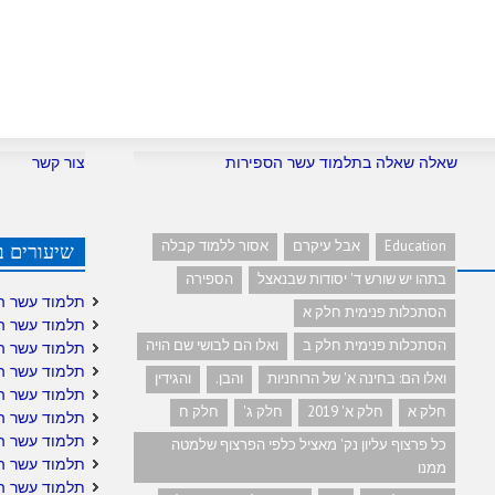
שאלה שאלה בתלמוד עשר הספירות
צור קשר
Education
אבל עיקרם
אסור ללמוד קבלה
שיעורים ב
בתהו יש שורש ד' יסודות שבנאצל
הספירה
תלמוד עשר ה
הסתכלות פנימית חלק א
תלמוד עשר ה
הסתכלות פנימית חלק ב
ואלו הם לבושי שם הויה
תלמוד עשר ה
תלמוד עשר ה
ואלו הם: בחינה א' של הרוחניות
והבן.
והגידין
תלמוד עשר ה
חלק א
חלק א' 2019
חלק ג'
חלק ח
תלמוד עשר הס
תלמוד עשר הס
כל פרצוף עליון נק' מאציל כלפי הפרצוף שלמטה
תלמוד עשר ה
ממנו
תלמוד עשר ה