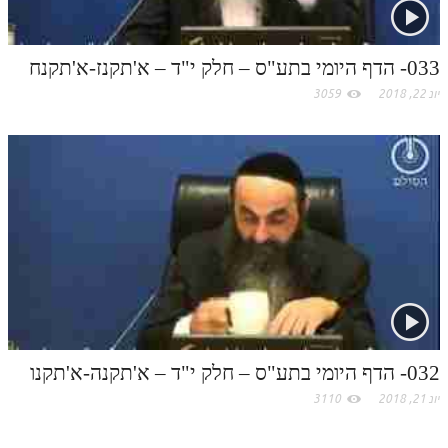
033- הדף היומי בתע"ס – חלק י"ד – א'תקנז-א'תקנח
יונ 22, 2018
3059
032- הדף היומי בתע"ס – חלק י"ד – א'תקנה-א'תקנו
יונ 21, 2018
3110