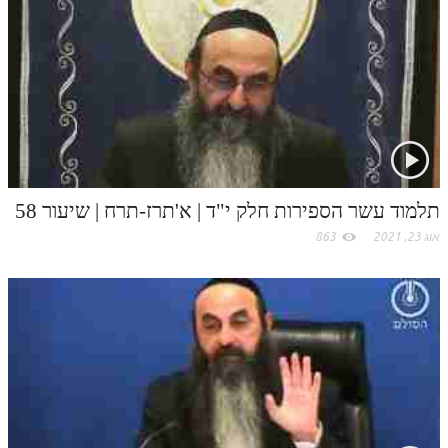
לאתר ספר הרב
t
דף היומי בזוהר הקדוש
.
c
o
m
תלמוד עשר הספירות חלק י"ד | א'תרז-תרח | שיעור 58
אוג 23, 2021
863