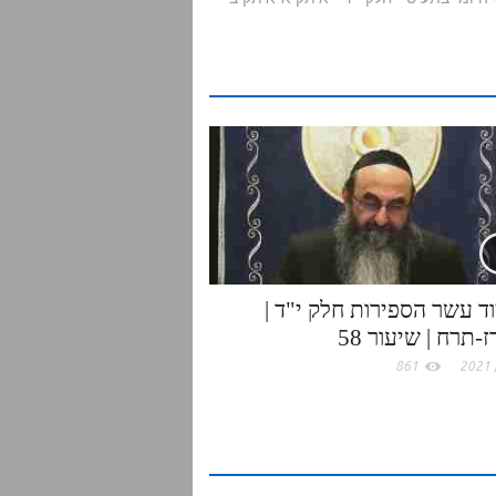
r
e
ד עשר הספירות חלק י"ד |
-תרח | שיעור 58
861