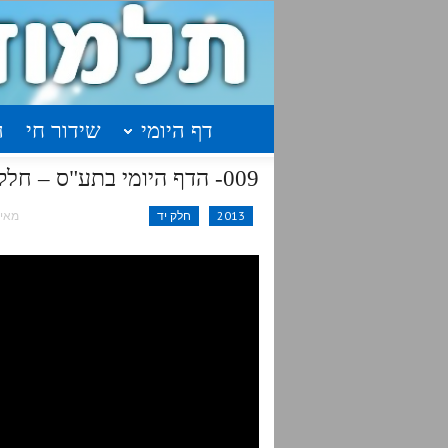
דף היומי
שידור חי
ה
009- הדף היומי בתע"ס – חלק י"ד – א'תקט-א'תקי
2013
חלק יד
מאי 21, 015