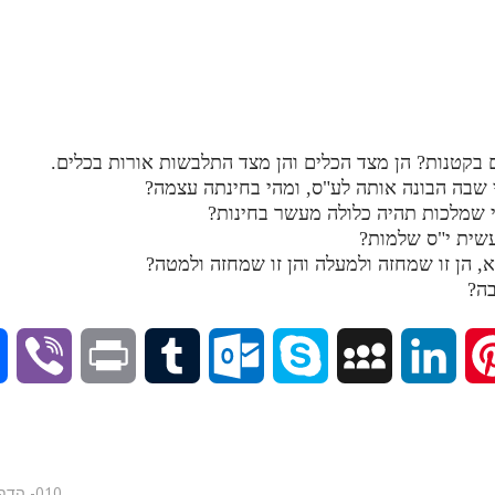
V
P
T
O
S
M
L
P
i
r
u
u
k
y
i
i
b
i
m
t
y
S
n
n
010- הדף היומי בתע"ס - חלק י"ד - א'תקיא-א'תקיב