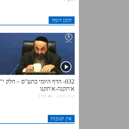
d
t
e
t
תוכן דומה
i
t
b
s
t
e
o
A
r
o
p
k
p
032- הדף היומי בתע"ס – חלק י"
א'תקנה-א'תקנו
יונ 21, 2018
3107
אין תגובות