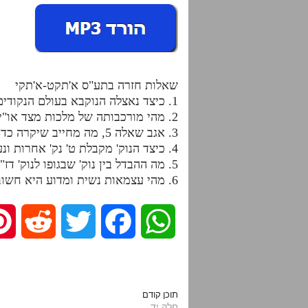
שאלות חזרה בתע"ס א'תקט-א'תקי
1. כיצד נאצלה הנוקבא בעולם הנקודים בקטנות? הן מצד הכלים והן מצד התלבשות אורות בכלים.
2. מהי מורכבותה של מלכות מצד או"י שבה הבונה אותה לע"ס, ומהי בחינתה עצמה?
3. אגב שאלה 5, מה מחייב שיקרה כדי שמלכות תהיה כלולה מעשר בחינות?
4. כיצד הנוק' מקבלת ט' נק' אחרות ונעשית י"ס שלמות?
5. מה ההבדל בין נוק' שבגופו לנוק' דז"א, הן זו שמחזה ולמעלה והן זו שמחזה ולמטה?
6. מהי עצמאות נשית ומדוע היא חשובה?
R
T
F
W
e
w
a
h
d
i
c
a
תוכן קודם
חלק יד