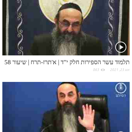
לאתר ספר הרב
t
דף היומי בזוהר הקדוש
.
c
o
m
תלמוד עשר הספירות חלק י"ד | א'תרז-תרח | שיעור 58
אוג 23, 2021
863