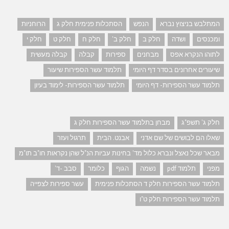
המתלבש בניצוץ נברא
הנפש
הסתכלות פנימית חלק ג
הרוחניות
ומכנסים
ושדה
חלק ב
חלק ב'
חלק ח
חלק ט
חלק י
לתוהו הנקרא אפס
מבחנים
ספירות
קבלה
קבלה מעשית
שיעורים אחרונים בסדר דף היומי
תלמוד עשר הספירות שיעור
תלמוד עשר הספירות- דף היומי
תלמוד עשר הספירות- לימוד בעיון
חלק ג' תשפ"ג
מבחן בתלמוד עשר הספירות חלק ג
שאלו הם לבושים של שם אדני
אבנט. הבית
תרגול ועזר
מבאר שכל נאצל ונברא כלול מד' בחינות עביות הנ"ל שהן נקראות חו"ב תו"מ
מפני
תלמוד pdf
נשמה
הגוף
כלומר
סבב -ד'
תלמוד עשר הספירות חלק ד הסתכלות פנימית
עשר ספירות לצפייה
תלמוד עשר הספירות חלק ט"ו