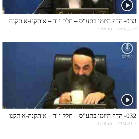
033- הדף היומי בתע"ס – חלק י"ד – א'תקנז-א'תקנח
יונ 22, 2018
3059
032- הדף היומי בתע"ס – חלק י"ד – א'תקנה-א'תקנו
יונ 21, 2018
3110