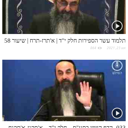
לאתר ספר הרב
c
דף היומי בזוהר הקדוש
o
m
תלמוד עשר הספירות חלק י"ד | א'תרז-תרח | שיעור 58
אוג 23, 2021
864
033- הדף היומי בתע"ס – חלק י"ד – א'תקנז-א'תקנח