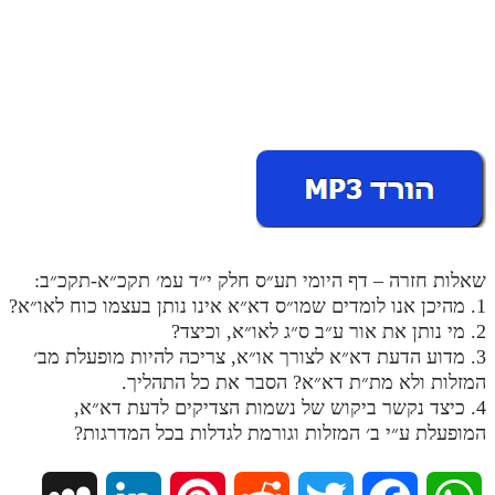
מנוע חיפוש בספרים
תלמוד עשר הספירות בעיון
תלמוד עשר הספירות חלק א
תע"ס חלק ב' עיון
תע"ס חלק ג' עיון
תלמוד עשר הספירות חלק ד
שאלות חזרה – דף היומי תע״ס חלק י״ד עמ׳ תקכ״א-תקכ״ב:
תלמוד עשר הספירות חלק ה
1. מהיכן אנו לומדים שמו״ס דא״א אינו נותן בעצמו כוח לאו״א?
תלמוד עשר הספירות חלק ו
2. מי נותן את אור ע״ב ס״ג לאו״א, וכיצד?
3. מדוע הדעת דא״א לצורך או״א, צריכה להיות מופעלת מב׳
תלמוד עשר הספירות חלק ז
המזלות ולא מת״ת דא״א? הסבר את כל התהליך.
4. כיצד נקשר ביקוש של נשמות הצדיקים לדעת דא״א,
תלמוד עשר הספירות חלק ח
המופעלת ע״י ב׳ המזלות וגורמת לגדלות בכל המדרגות?
תלמוד עשר הספירות חלק ט
תלמוד עשר הספירות חלק י