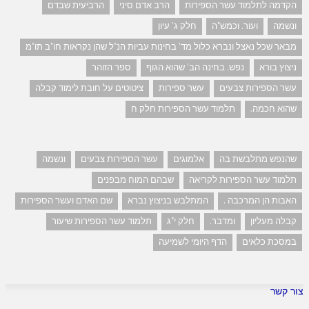
הקדמה לתלמוד עשר הספירות
הרב אדם סיני
הרביעית שבדם
ונשמה
ועור. וכמש"ה
חלק ג' עיון
מבאר שכל נאצל ונברא כלול מד' בחינות עביות הנ"ל שהן נקראות חו"ב תו"מ
ניצוץ בורא
נפש. בחינה הב' שהוא הגוף
ספר הזוהר
עשר הספירות צבעים
עשר ספירות
ציטוטים על חובת לימוד קבלה
שהוא חכמה.
תלמוד עשר הספירות חלק ח
שהנפש מתלבשת בה
אלמוגים
עשר הספירות צבעים
ונשמה
תלמוד עשר הספירות לקריאה
שבהם המוח מבפנים
האבות הן המרכבה .
המתלבש בניצוץ נברא
שם האדם ועשר הספירות
קבלה מעליון
ומדבר.
חלק י"ג
תלמוד עשר הספירות שיעור
במסכת כלאים
הדף היומי לשמיעה
צור קשר