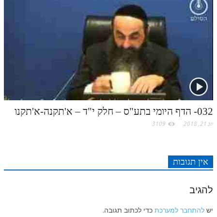
לאתר ספר הרב
דף היומי בזוהר הקדוש
032- הדף היומי בתע"ס – חלק י"ד – א'תקנה-א'תקנו
יונ 21, 2018
3109
אין תגובות
להגיב
יש
להתחבר למערכת
כדי לכתוב תגובה.