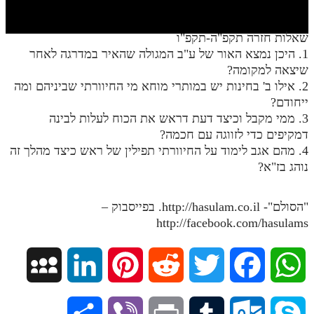
חלק י
חלק יא
שאלות חזרה תקפ"ה-תקפ"ו
1. היכן נמצא האור של ע"ב המגולה שהאיר במדרגה לאחר
חלק יב
שיצאה למקומה?
חלק יג
2. אילו ב' בחינות יש במותרי מוחא מי החיוורתי שביניהם ומה
ייחודם?
חלק יד
3. ממי מקבל וכיצד דעת דראש את הכוח לעלות לבינה
דמקיפים כדי לזווגה עם חכמה?
חלק טו
4. מהם אגב לימוד על החיוורתי תפילין של ראש כיצד מהלך זה
חלק ט"ז
נוהג בז"א?
בית שער הכוונות
"הסולם"- http://hasulam.co.il. בפייסבוק –
שידור חי
http://facebook.com/hasulams
הזמן סט תע"ס
M
L
P
R
T
F
W
הזמן סט תלמוד עשר הספירות
y
i
i
e
w
a
h
ספרים להורדה
S
V
P
T
O
S