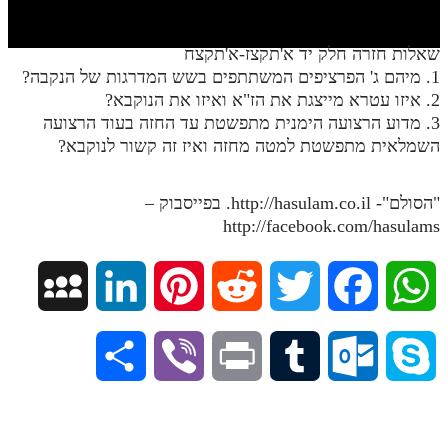
חלק י
חלק יא
שאלות חזרה חלק יד א'תקצז-א'תקצח
1. מיהם ג' הפרציפים המשתתפים בשש המדרגות של הנקבה?
חלק יב
2. איזו עטרא מייצגת את הז"א ואיזו את הנוקבא?
חלק יג
3. מדוע הרצועה הימנית מתפשטת עד החזה בעוד הרצועה
השמלאית מתפשטת למטה מחזה ואיז זה קשור לנוקבא?
חלק יד
חלק טו
"הסולם"- http://hasulam.co.il. בפייסבוק –
http://facebook.com/hasulams
חלק ט"ז
בית שער הכוונות
M
L
P
R
T
F
W
שידור חי
y
i
i
e
w
a
h
S
V
P
T
O
S
הזמן סט תע"ס
S
n
n
d
i
c
a
הזמן סט תלמוד עשר הספירות
h
i
r
u
u
k
p
k
t
d
t
e
t
ספרים להורדה