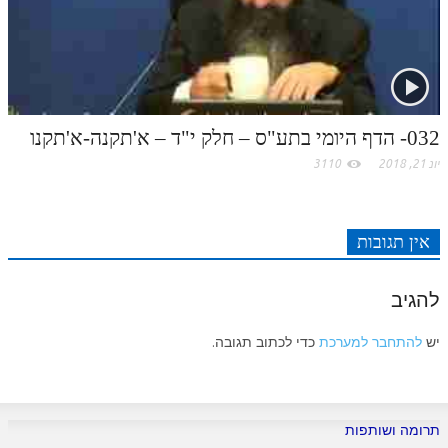
לאתר ספר הרב
דף היומי בזוהר הקדוש
032- הדף היומי בתע"ס – חלק י"ד – א'תקנה-א'תקנו
יונ 21, 2018
3110
אין תגובות
להגיב
יש
להתחבר למערכת
כדי לכתוב תגובה.
תרומה ושותפות