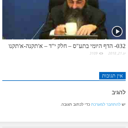
לאתר ספר הרב
דף היומי בזוהר הקדוש
032- הדף היומי בתע"ס – חלק י"ד – א'תקנה-א'תקנו
יונ 21, 2018
3109
אין תגובות
להגיב
יש
להתחבר למערכת
כדי לכתוב תגובה.