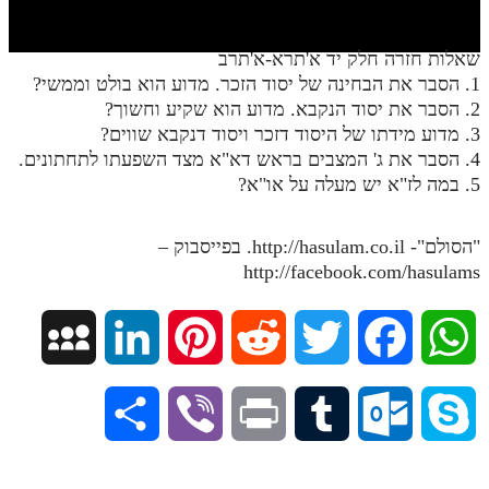
חלק י
חלק יא
שאלות חזרה חלק יד א'תרא-א'תרב
1. הסבר את הבחינה של יסוד הזכר. מדוע הוא בולט וממשי?
חלק יב
2. הסבר את יסוד הנקבא. מדוע הוא שקיע וחשוך?
חלק יג
3. מדוע מידתו של היסוד דזכר ויסוד דנקבא שווים?
4. הסבר את ג' המצבים בראש דא"א מצד השפעתו לתחתונים.
חלק יד
5. במה לז"א יש מעלה על או"א?
חלק טו
"הסולם"- http://hasulam.co.il. בפייסבוק –
חלק ט"ז
http://facebook.com/hasulams
בית שער הכוונות
שידור חי
M
L
P
R
T
F
W
הזמן סט תע"ס
y
i
i
e
w
a
h
S
V
P
T
O
S
הזמן סט תלמוד עשר הספירות
S
n
n
d
i
c
a
h
i
r
u
u
k
ספרים להורדה