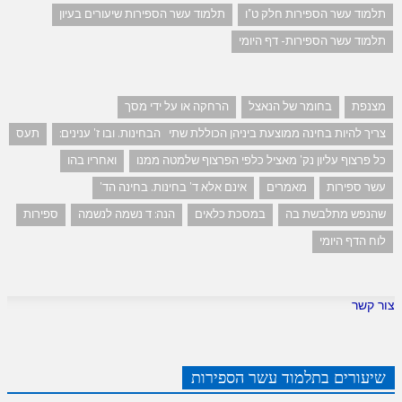
תלמוד עשר הספירות חלק ט"ו
תלמוד עשר הספירות שיעורים בעיון
תלמוד עשר הספירות- דף היומי
מצנפת
בחומר של הנאצל
הרחקה או על ידי מסך
צריך להיות בחינה ממוצעת ביניהן הכוללת שתי הבחינות. ובו ז' ענינים:
תעס
כל פרצוף עליון נק' מאציל כלפי הפרצוף שלמטה ממנו
ואחריו בהו
עשר ספירות
מאמרים
אינם אלא ד' בחינות. בחינה הד'
שהנפש מתלבשת בה
במסכת כלאים
הנה: ד נשמה לנשמה
ספירות
לוח הדף היומי
צור קשר
שיעורים בתלמוד עשר הספירות