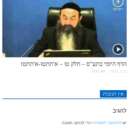
לאתר ספר הרב
דף היומי בזוהר הקדוש
הדף היומי בתע"ס – חלק טו – א'תתטו-א'תתטז
נוב 2, 2015
2495
אין תגובות
להגיב
יש
להתחבר למערכת
כדי לכתוב תגובה.