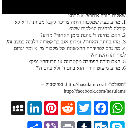
חלק י
חלק יא
שאלות חזרה א'תרצז-א'תרחצ
1. מדוע בעת שמלכות היתה צריכה לקבל מבחינת ז"א לא
חלק יב
קיבלה לבחינת המלכות שלה?
חלק יג
2. האם בחינה ד' נוהגת בזמן האחור? מדוע?
3. מהו בחינת האחור? ומדוע אגב כך קטרגה הלבנה במצב זה?
חלק יד
4. מה גרם לפרידתה הראשונה של מלכות מז"א ומה יגרום
לפרידתה השנייה?
חלק טו
5. האם הירח הפסידה מקטרוגה או הרויחה? נמק?
חלק ט"ז
6. מדוע מיעוט הירח הוא ביום ד' ולא ביום ה'?
בית שער הכוונות
"הסולם"- http://hasulam.co.il. בפייסבוק –
שידור חי
http://facebook.com/hasulams
הזמן סט תע"ס
M
L
P
R
T
F
W
הזמן סט תלמוד עשר הספירות
y
i
i
e
w
a
h
ספרים להורדה
S
V
P
T
O
S