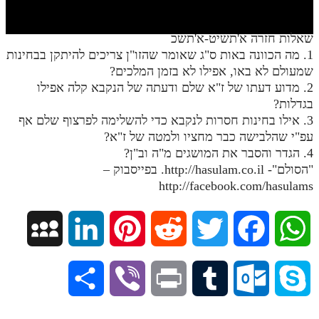
חלק י
חלק יא
שאלות חזרה א'תשיט-א'תשכ
1. מה הכוונה באות ס"ג שאומר שהזו"ן צריכים להיתקן בבחינות
חלק יב
שמעולם לא באו, אפילו לא בזמן המלכים?
חלק יג
2. מדוע דעתו של ז"א שלם ודעתה של הנקבא קלה אפילו
בגדלות?
חלק יד
3. אילו בחינות חסרות לנקבא כדי להשלימה לפרצוף שלם אף
עפ"י שהלבישה כבר מחציו ולמטה של ז"א?
חלק טו
4. הגדר והסבר את המושגים מ"ה וב"ן?
חלק ט"ז
"הסולם"- http://hasulam.co.il. בפייסבוק –
http://facebook.com/hasulams
בית שער הכוונות
שידור חי
M
L
P
R
T
F
W
הזמן סט תע"ס
y
i
i
e
w
a
h
S
V
P
T
O
S
הזמן סט תלמוד עשר הספירות
S
n
n
d
i
c
a
ספרים להורדה
h
i
r
u
u
k