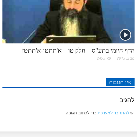
לאתר ספר הרב
דף היומי בזוהר הקדוש
הדף היומי בתע"ס – חלק טו – א'תתטו-א'תתטז
נוב 2, 2015
2495
אין תגובות
להגיב
יש
להתחבר למערכת
כדי לכתוב תגובה.