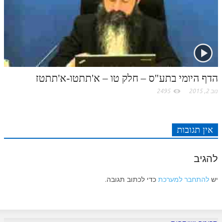
לאתר ספר הרב
דף היומי בזוהר הקדוש
הדף היומי בתע"ס – חלק טו – א'תתטו-א'תתטז
נוב 2, 2015
2495
אין תגובות
להגיב
יש
להתחבר למערכת
כדי לכתוב תגובה.