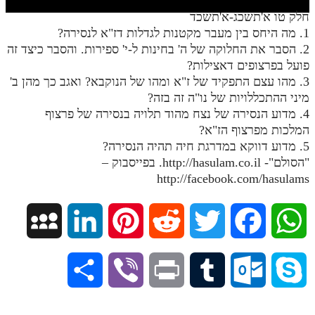
חלק י
חלק טו א'תשכג-א'תשכד
חלק יא
1. מה היחס בין מעבר מקטנות לגדלות דז"א לנסירה?
2. הסבר את החלוקה של ה' בחינות ל-י' ספירות. והסבר כיצד זה
חלק יב
פועל בפרצופים דאצילות?
3. מהו עצם התפקיד של ז"א ומהו של הנוקבא? ואגב כך מהן ב'
חלק יג
מיני ההתכללויות של נו"ה זה בזה?
חלק יד
4. מדוע הנסירה של נצח מהוד תלויה בנסירה של פרצוף
המלכות מפרצוף הז"א?
חלק טו
5. מדוע דווקא במדרגת חיה תהיה הנסירה?
חלק ט"ז
"הסולם"- http://hasulam.co.il. בפייסבוק –
http://facebook.com/hasulams
בית שער הכוונות
שידור חי
M
L
P
R
T
F
W
הזמן סט תע"ס
y
i
i
e
w
a
h
S
V
P
T
O
S
הזמן סט תלמוד עשר הספירות
S
n
n
d
i
c
a
h
i
r
u
u
k
ספרים להורדה