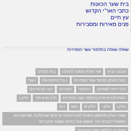
בית שער הכוונות
כתבי האר"י הקדוש
עץ חיים
פנים מאירות ומסבירות
שאלה שאלה בתלמוד עשר הספירות
אבנט. הבית
אור העליון ממטה למעלה
בעל הסולם
בעל הסולם תלמוד עשר הספירות
ג וכל בחינות אלו
הגוף
הדף היומי לשמיעה
החכמה
המדרגה
הנה הם נודעים
הסתכלות פנימית בתלמוד עשר הספירות
הרב אדם סיני
חלק ג
חלק ו
חלק י
חלק יא
נפש
רוח
שאור העליון מתפשט בתוכם לזווג דהכאה על מסך שבמלכות. ושורשם הוא
המאציל הנקרא כתר. ומשום שכל בחינה משונה מחברתה
שיעורים בתלמוד עשר הספירות