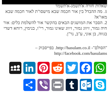
חלק י
שאלות חזרה א'תשמג-א'תשמד
חלק יא
1. מה ההבדל בין אור חכמה שבא מישסו"ת לאור חכמה שבא
מאו"א?
חלק יב
2. הסבר את המושגים הבאים בהקשר אור להשלמת כלים: אור
חיה גמור, זיווג גמור, זיווג שאינו גמור, רי"ו, בנימין, רוחא דשדי
חלק יג
בגווה, בן אוני, ע"ב, נר"ן.
חלק יד
חלק טו
"הסולם"- http://hasulam.co.il. בפייסבוק –
http://facebook.com/hasulams
חלק ט"ז
בית שער הכוונות
M
L
P
R
T
F
W
שידור חי
y
i
i
e
w
a
h
S
V
P
T
O
S
הזמן סט תע"ס
S
n
n
d
i
c
a
h
i
r
u
u
k
הזמן סט תלמוד עשר הספירות
p
k
t
d
t
e
t
ספרים להורדה