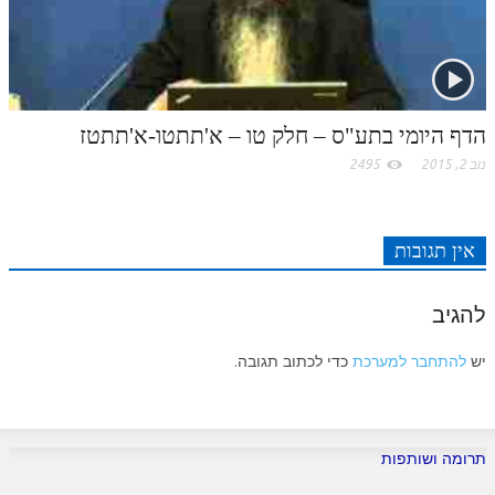
לאתר ספר הרב
דף היומי בזוהר הקדוש
הדף היומי בתע"ס – חלק טו – א'תתטו-א'תתטז
נוב 2, 2015
2495
אין תגובות
להגיב
יש
להתחבר למערכת
כדי לכתוב תגובה.
תרומה ושותפות