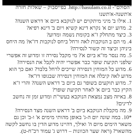
חלק י
"הסולם"- http://hasulam.co.il. בפייסבוק – שאלות חזרה
חלק יא
א'תשנה-א'תשנו
1. אילו ב' מיני מיתקוים יש לנוקבא ביום א' דראש השנה?
חלק יב
2. מדוע יום א' נקרא דינא קשיא ויום ב' דינא רפיא?
3. כיצד מתחלק ז"א בקומת נשמה ומדוע?
חלק יג
4. מי הם ב הנוקבות לאה ורחל ביחס לנוקבות דז"א? מה היחס
חלק יד
ביניהן וכיצד זה קשור לנסירה?
5. מה ננסר מז"א ביום א'? מי מקבל נסירה זו ומדוע זה אפשרי
חלק טו
שלפני תקיעת שופר כבר אפשרי יהיה לקבל את הנסירה?
חלק ט"ז
6. מדוע כל המוחין דנסירה שייכים לרחל בלבד? ואם כך הוא
מדוע לאה קיבלה את המוחין דנסירה שבגופו דז"א?
בית שער הכוונות
7. מדוע תוקעים בשופר גם ביום ב' דראש השנה? והרי ז"א
הקיץ כבר ביום א' לאחר תקיעת שופר?
שידור חי
8. באיזה מצב נמצאת הנוקבא בעשי"ת ומדוע זמן זה נחשב
לדינים?
הזמן סט תע"ס
9. מה מקבלת הנוקבא ביום ב' דראש השנה מצד הנסירה?
*10. במה שונה יום ה-ג' באופן מהותי מימים א' ו-ב' וכן גם
הזמן סט תלמוד עשר הספירות
משאר הימים מיום ה' ואילך, דהיינו מדוע הדין בו נחשב לקשה
מהשאר? (ראה שער הכוונות – דרוש ג' עמוד רכ"ח-ט).
ספרים להורדה