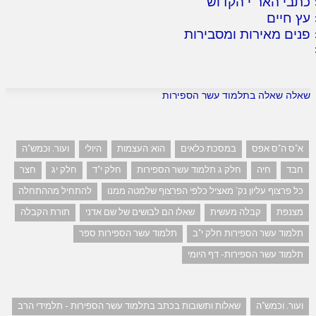
כתבי האר"י הקדוש
עץ חיים
פנים מאירות ומסבירות
שאלה שאלה בתלמוד עשר הספירות
א"ס ה"ס אפס
במסכת כלאים
הוא: העצמות
היולי
ועור. וכמש"ה
חבד
חיה
חלק ג תלמוד עשר הספירות
חלק י"ד
חלק יג
חצר
כל פרצוף עליון נק' מאציל כלפי הפרצוף שלמטה ממנו
להתחיל מההתחלה
מצנפת
קבלה מעשית
שאלו הם לבושים של שם אדני
תורת הקבלה
תלמוד עשר הספירות חלק י"ב
תלמוד עשר הספירות ספר
תלמוד עשר הספירות- דף היומי
ועור. וכמש"ה
שאלות ותשובות בכתב בתלמוד עשר הספירות - תלמידי הרב