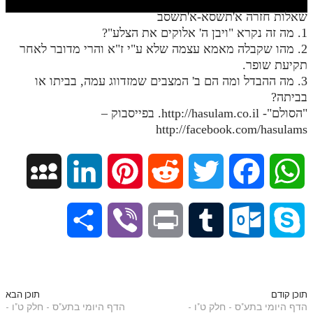
חלק י
שאלות חזרה א'תשסא-א'תשסב
חלק יא
1. מה זה נקרא "ויבן ה' אלוקים את הצלע"?
2. מהו שקבלה מאמא עצמה שלא ע"י ז"א והרי מדובר לאחר
חלק יב
תקיעת שופר.
3. מה ההבדל ומה הם ב' המצבים שמזדווג עמה, בביתו או
חלק יג
בביתה?
חלק יד
"הסולם"- http://hasulam.co.il. בפייסבוק –
http://facebook.com/hasulams
חלק טו
חלק ט"ז
M
L
P
R
T
F
W
בית שער הכוונות
y
i
i
e
w
a
h
שידור חי
S
V
P
T
O
S
S
n
n
d
i
c
a
הזמן סט תע"ס
h
i
r
u
u
k
p
k
t
d
t
e
t
הזמן סט תלמוד עשר הספירות
a
b
i
m
t
y
תוכן קודם
תוכן הבא
ספרים להורדה
הדף היומי בתע"ס - חלק ט"ו -
הדף היומי בתע"ס - חלק ט"ו -
a
e
e
i
t
b
s