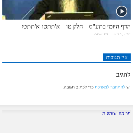
לאתר ספר הרב
דף היומי בזוהר הקדוש
הדף היומי בתע"ס – חלק טו – א'תתטו-א'תתטז
נוב 2, 2015
2498
אין תגובות
להגיב
יש
להתחבר למערכת
כדי לכתוב תגובה.
תרומה ושותפות