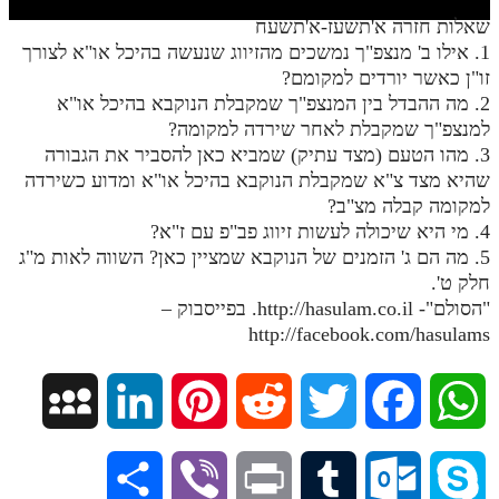
חלק י
שאלות חזרה א'תשעז-א'תשעח
חלק יא
1. אילו ב' מנצפ"ך נמשכים מהזיווג שנעשה בהיכל או"א לצורך
זו"ן כאשר יורדים למקומם?
חלק יב
2. מה ההבדל בין המנצפ"ך שמקבלת הנוקבא בהיכל או"א
למנצפ"ך שמקבלת לאחר שירדה למקומה?
חלק יג
3. מהו הטעם (מצד עתיק) שמביא כאן להסביר את הגבורה
חלק יד
שהיא מצד צ"א שמקבלת הנוקבא בהיכל או"א ומדוע כשירדה
למקומה קבלה מצ"ב?
חלק טו
4. מי היא שיכולה לעשות זיווג פב"פ עם ז"א?
חלק ט"ז
5. מה הם ג' הזמנים של הנוקבא שמציין כאן? השווה לאות מ"ג
חלק ט'.
בית שער הכוונות
"הסולם"- http://hasulam.co.il. בפייסבוק –
http://facebook.com/hasulams
שידור חי
הזמן סט תע"ס
M
L
P
R
T
F
W
הזמן סט תלמוד עשר הספירות
y
i
i
e
w
a
h
S
V
P
T
O
S
ספרים להורדה