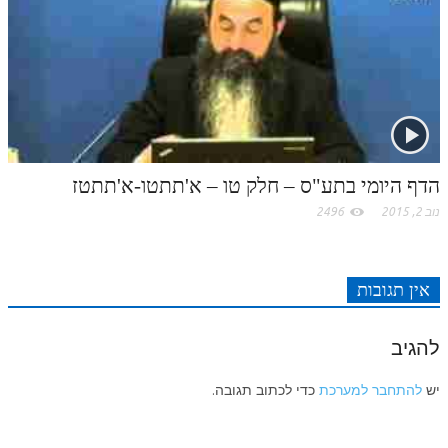
לאתר ספר הרב
דף היומי בזוהר הקדוש
הדף היומי בתע"ס – חלק טו – א'תתטו-א'תתטז
נוב 2, 2015
2496
אין תגובות
להגיב
יש
להתחבר למערכת
כדי לכתוב תגובה.