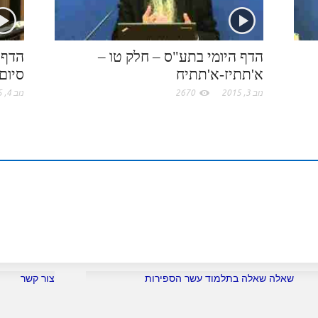
.
n
s
c
t
הדף היומי בתע"ס – חלק טו –
הדף 
א'תתיז-א'תתיח
סיום
o
נוב 3, 2015
2670
נוב 4, 2015
m
שאלה שאלה בתלמוד עשר הספירות
צור קשר