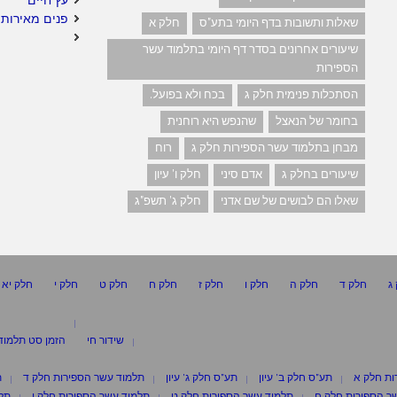
פנים מאירות 
שאלות ותשובות בדף היומי בתע"ס
חלק א
שיעורים אחרונים בסדר דף היומי בתלמוד עשר
הספירות
הסתכלות פנימית חלק ג
בכח ולא בפועל.
בחומר של הנאצל
שהנפש היא רוחנית
מבחן בתלמוד עשר הספירות חלק ג
רוח
שיעורים בחלק ג
אדם סיני
חלק ו' עיון
שאלו הם לבושים של שם אדני
חלק ג' תשפ"ג
ג
חלק ד
חלק ה
חלק ו
חלק ז
חלק ח
חלק ט
חלק י
חלק יא
שידור חי
הזמן סט תלמוד
ות חלק א
תע"ס חלק ב' עיון
תע"ס חלק ג' עיון
תלמוד עשר הספירות חלק ד
ת
ר הספירות חלק ח
תלמוד עשר הספירות חלק ט
תלמוד עשר הספירות חלק י
תלמ