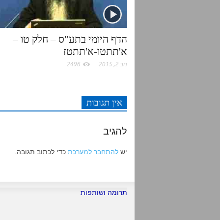
k
p
הדף היומי בתע"ס – חלק טו –
א'תתטו-א'תתטז
נוב 2, 2015
2496
אין תגובות
להגיב
יש
להתחבר למערכת
כדי לכתוב תגובה.
תרומה ושותפות