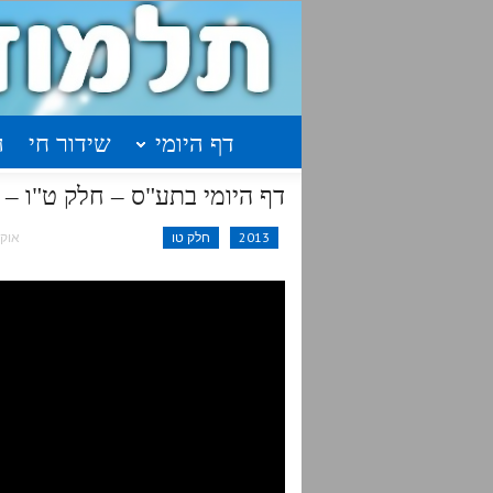
דף היומי
שידור חי
ה
דף היומי בתע"ס – חלק ט"ו –
2013
חלק טו
אוק 14, 015