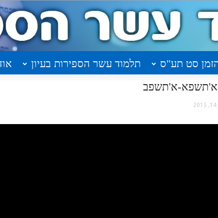
זמן סט תע"ס
תלמוד עשר הספירות בעיון
אוד
 א'תשפא-א'תשפב
2