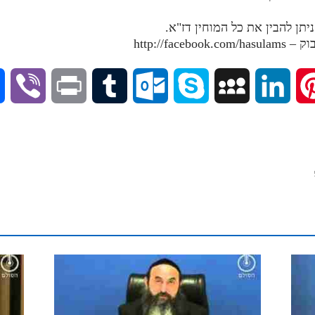
V
P
T
O
S
M
L
P
i
r
u
u
k
y
i
i
b
i
m
t
y
S
n
n
e
n
b
l
p
p
k
t
r
t
l
o
e
a
e
e
r
o
c
d
r
k
e
I
e