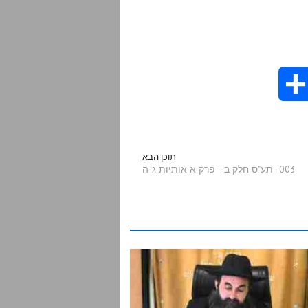
S
h
a
תוכן הבא
003- תע"ס חלק ב - פרק א אותיות ג-ה
r
e