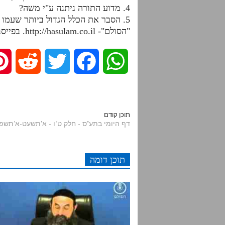
4. מדוע התורה ניתנה ע"י משה?
5. הסבר את הכלל הגדול ביותר שעמו ניתן להבין את כל המוחין דז"א.
"הסולם"- http://hasulam.co.il. בפייסבוק – http://facebook.com/hasulams
R
T
F
W
e
w
a
h
d
i
c
a
תוכן קודם
דף היומי בתע"ס - חלק ט"ו - א'תשעט-א'תשפ
d
t
e
t
תוכן דומה
i
t
b
s
t
e
o
A
r
o
p