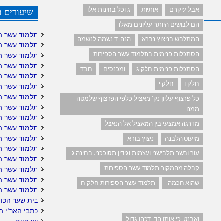
אבל עיקרם
אותיות
ג וכל בחינות אלו
שיעורים ב
הם לבושים היותר עליונים מאלו
תלמוד עשר ה
המתלבש בניצוץ נברא
הנה: ד נשמה לנשמה
תלמוד עשר ה
הסתכלות פנימית בתלמוד עשר הספירות
תלמוד עשר ה
תלמוד עשר ה
הסתכלות פנימית חלק ג
ומכנסים
חבד
תלמוד עשר ה
חלק ו
חלק י
תלמוד עשר הס
תלמוד עשר הס
כל פרצוף עליון נק' מאציל כלפי הפרצוף שלמטה
תלמוד עשר ה
ממנו
תלמוד עשר ה
מדרגה אמצעי בין המאציל אל הנאצל
תלמוד עשר הס
תלמוד עשר ה
מיעוט הלבנה
ניצוץ בורא
תלמוד עשר הס
עור ובשר תלבישני ועצמות וגידין תסוככני. בחינה ג'
תלמוד עשר הס
קבלה מהמקור תלמוד עשר הספירות
תלמוד עשר הס
תלמוד עשר ה
שהוא חכמה.
תלמוד עשר הספירות חלק ח
תלמוד עשר ה
בית שער הכוו
כתבי האר"י ה
ואבנט. כי אותן הד' דכהן גדול
עץ חיים