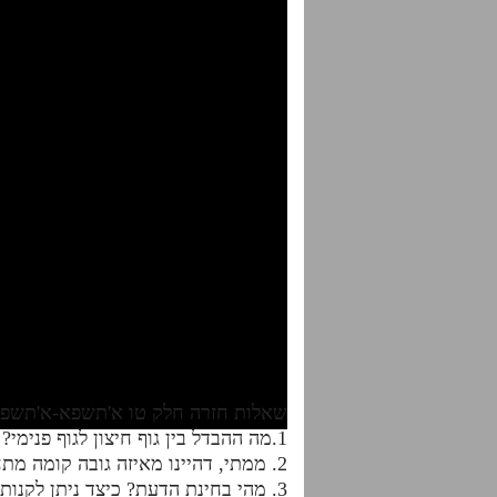
שאלות חזרה חלק טו א'תשפא-א'תשפ
1.מה ההבדל בין גוף חיצון לגוף פנימי? עיין חלק ז' אות א' וכן מה שאומר כאן.
2. ממתי, דהיינו מאיזה גובה קומה מתחילה הנוקבא רחל להתנסר וכיצד קונה את המחזה ולמעלה?
3. מהי בחינת הדעת? כיצד ניתן לקנותה ומה הקשר שלה למשה רבנו?