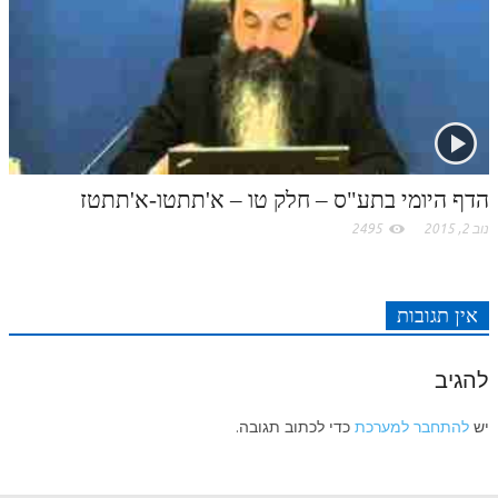
לאתר ספר הרב
דף היומי בזוהר הקדוש
הדף היומי בתע"ס – חלק טו – א'תתטו-א'תתטז
נוב 2, 2015
2495
אין תגובות
להגיב
יש
להתחבר למערכת
כדי לכתוב תגובה.