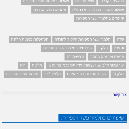
מושגים בקבלה
עשר ספירות
שאלות בתלמוד עשר הספירות
שאלות ותשובות בדף היומי בתע"ס
שהנפש מתלבשת בה
שיעורים בתלמוד עשר הספירות
שדה
תלמוד עשר הספירות חלק ג' להורדה
הסתכלות פנימית חלק ה
והגידין
חלק ו'
שרטוטים בתלמוד עשר הספירות
פגישת אור א"ס במסך
ורביעית דם
עור ובשר תלבישני ועצמות וגידין תסוככני. בחינה ג'
מלכות
רוח
חלק ה'
עשר הספירות בגוף האדם
תלמוד pdf
תלמוד עשר הספירות
צור קשר
שיעורים בתלמוד עשר הספירות