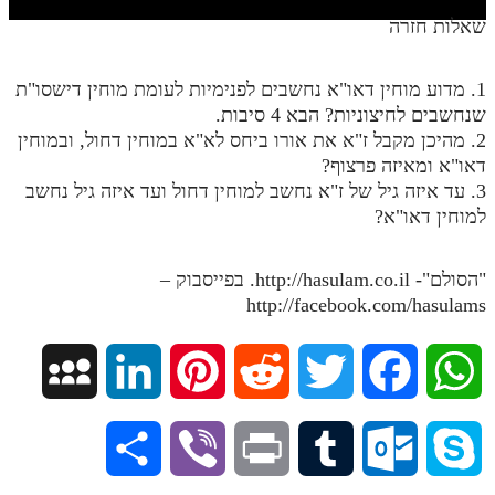
חלק י
שאלות חזרה
חלק יא
1. מדוע מוחין דאו"א נחשבים לפנימיות לעומת מוחין דישסו"ת
חלק יב
שנחשבים לחיצוניות? הבא 4 סיבות.
חלק יג
2. מהיכן מקבל ז"א את אורו ביחס לא"א במוחין דחול, ובמוחין
דאו"א ומאיזה פרצוף?
חלק יד
3. עד איזה גיל של ז"א נחשב למוחין דחול ועד איזה גיל נחשב
חלק טו
למוחין דאו"א?
חלק ט"ז
"הסולם"- http://hasulam.co.il. בפייסבוק –
בית שער הכוונות
http://facebook.com/hasulams
שידור חי
M
L
P
R
T
F
W
הזמן סט תע"ס
y
i
i
e
w
a
h
הזמן סט תלמוד עשר הספירות
S
V
P
T
O
S
S
n
n
d
i
c
a
ספרים להורדה