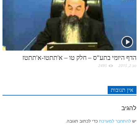
לאתר ספר הרב
דף היומי בזוהר הקדוש
הדף היומי בתע"ס – חלק טו – א'תתטו-א'תתטז
נוב 2, 2015
2495
אין תגובות
להגיב
יש
להתחבר למערכת
כדי לכתוב תגובה.