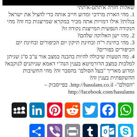
חלק י
שאלות חזרה א'תתט-א'תתי
חלק יא
1. מהי הארת מרדכי ומדוע חייב אותה כדי להציל את ישראל
בגלות? אילו דמויות אתה מכיר במקרא שמייצגות כח זה? מהי
חלק יב
הנקודה הנפשית המייצגת נקודה זו?
2. מהו ישן האלוקה שלהם?
חלק יג
3. מהי בחינת ר"ה ובחינת תיקון יום הכיפורים ובחינת יום
חלק יד
הכיפורים בפורים?
4. מה הטעות שיכולה להיות בהבנה במצב אור ע"ב ס"ג שניתן
חלק טו
למלכות במצב הדורמיטא בענין הנה"י דאמא שניתנים לנוקבא?
חלק ט"ז
ומדוע מאריך "בעל הסולם" בהסבר זה? מהי החשיבות
ההשקפתית בענין זה?
בית שער הכוונות
"הסולם"- http://hasulam.co.il. בפייסבוק –
http://facebook.com/hasulams
שידור חי
הזמן סט תע"ס
M
L
P
R
T
F
W
הזמן סט תלמוד עשר הספירות
y
i
i
e
w
a
h
S
V
P
T
O
S
ספרים להורדה