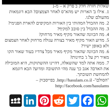
חלק י
שאלות חזרה חלק ב פרק א – מ-נ
חלק יא
1. אילו ב' הארות יש מהא"ס לאחר הצמצום? הבא דוגמאות
מהעולם שלנו.
חלק יב
2. מה ההבדל המהותי בין האורות המקיפים להארת הפנימי?
3. מה ההבדל בין סובב למקיף?
חלק יג
4. מה הכוונה שהאור מקיף מאיר מרחוק?
חלק יד
5. מדוע האור מקיף מאיר בצורה עגולה מרחוק לאחר הצמצום
ולא באופן ישיר?
חלק טו
6. מה הכוונה שהאור מקיף מאיר מכל צדדיו בעוד שאור הקו
חלק ט"ז
מאיר רק על ג' בחינות?
7. ממה אתה למד שהשאלה, דהיינו ההשתוקות, היא המובילה
בית שער הכוונות
את האדם? אגב כך ענה מהי התשובה ומדוע? הבא דוגמא
להמחשת תשובתך.
שידור חי
"הסולם"- http://hasulam.co.il. בפייסבוק –
http://facebook.com/hasulams
הזמן סט תע"ס
הזמן סט תלמוד עשר הספירות
M
L
P
R
T
F
W
ספרים להורדה