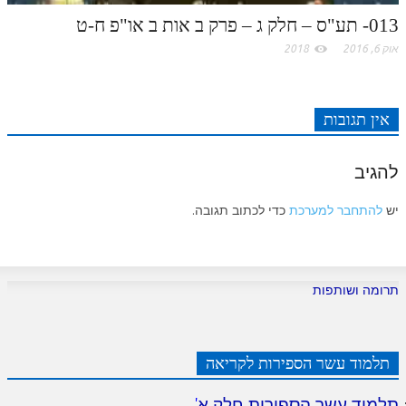
לאתר ספר הרב
013- תע"ס – חלק ג – פרק ב אות ב או"פ ח-ט
דף היומי בזוהר הקדוש
אוק 6, 2016
2018
אין תגובות
להגיב
יש
להתחבר למערכת
כדי לכתוב תגובה.
תרומה ושותפות
תלמוד עשר הספירות לקריאה
תלמוד עשר הספירות חלק א
'