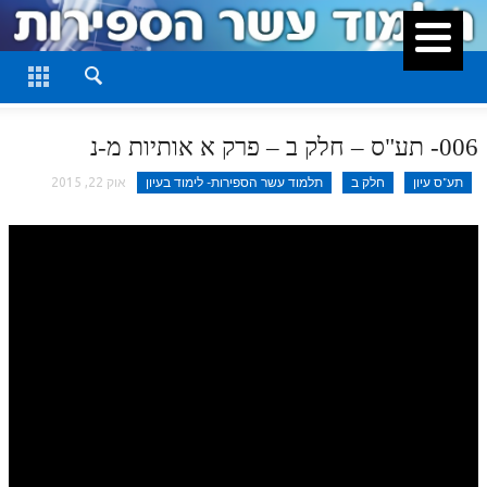
סגור
דף היומי
חלק א
006- תע"ס – חלק ב – פרק א אותיות מ-נ
חלק ב
תע"ס עיון
חלק ב
תלמוד עשר הספירות- לימוד בעיון
אוק 22, 2015
חלק ג
חלק ד
חלק ה
חלק ו
חלק ז
חלק ח
חלק ט