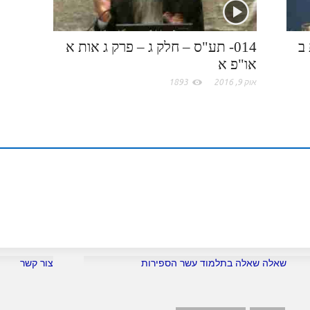
.
n
s
c
t
 ב
014- תע"ס – חלק ג – פרק ג אות א
או"פ א
o
אוק 9, 2016
1893
m
שאלה שאלה בתלמוד עשר הספירות
צור קשר