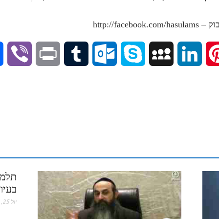
V
P
T
O
S
M
L
P
i
r
u
u
k
y
i
i
b
i
m
t
y
S
n
n
e
n
b
l
p
p
k
t
r
t
l
o
e
a
e
e
תלמו
r
o
c
d
r
בעיון
k
e
I
e
יול 25, 2022