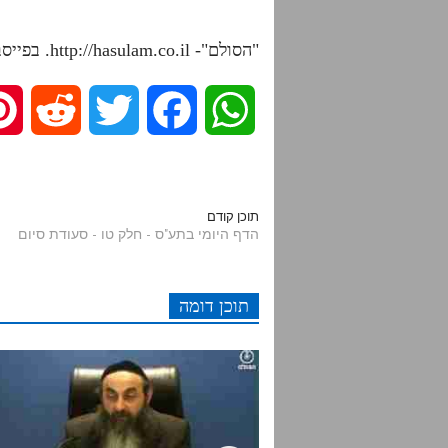
"הסולם"- http://hasulam.co.il. בפייסבוק – http://facebook.com/hasulams
R
T
F
W
e
w
a
h
d
i
c
a
תוכן קודם
הדף היומי בתע"ס - חלק טו - סעודת סיום
d
t
e
t
תוכן דומה
i
t
b
s
t
e
o
A
r
o
p