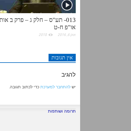
k
p
013- תע"ס – חלק ג – פרק ב אות
או"פ ח-ט
אוק 6, 2016
2018
אין תגובות
להגיב
יש
להתחבר למערכת
כדי לכתוב תגובה.
תרומה ושותפות