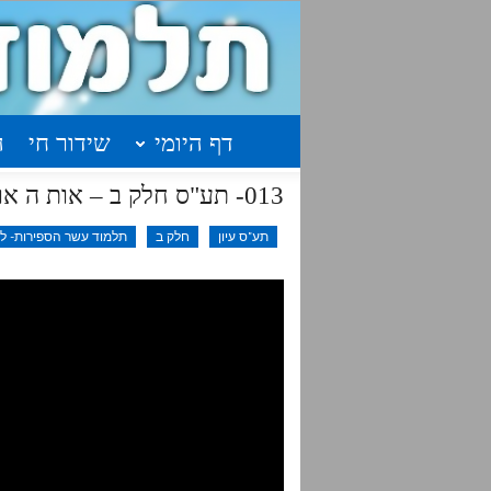
דף היומי
שידור חי
ה
013- תע"ס חלק ב – אות ה או"פ ק
תע"ס עיון
חלק ב
תלמוד עשר הספירות- לימ