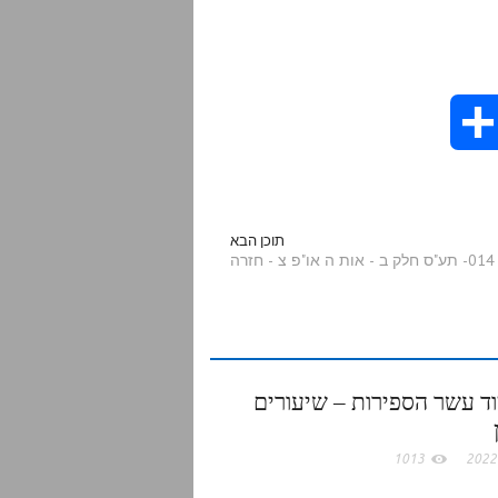
S
h
a
תוכן הבא
014- תע"ס חלק ב - אות ה או"פ צ - חזרה
r
e
ד עשר הספירות – שיעורים
1013