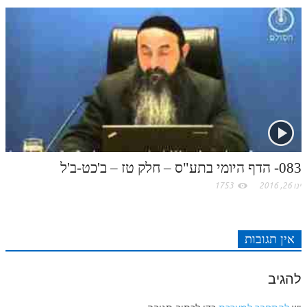
לאתר ספר הרב
דף היומי בזוהר הקדוש
083- הדף היומי בתע"ס – חלק טז – ב'כט-ב'ל
ינו 26, 2016
1753
אין תגובות
להגיב