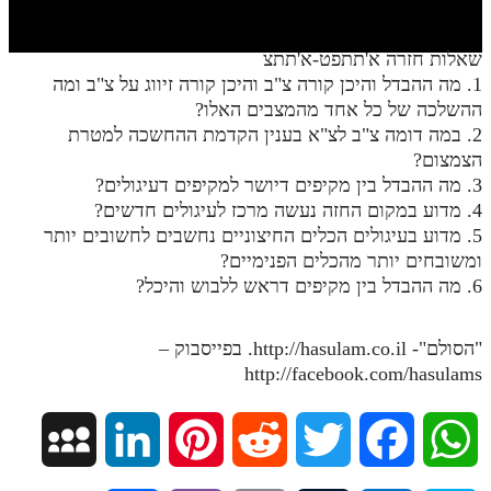
חלק י
חלק יא
שאלות חזרה א'תתפט-א'תתצ
1. מה ההבדל והיכן קורה צ"ב והיכן קורה זיווג על צ"ב ומה
חלק יב
ההשלכה של כל אחד מהמצבים האלו?
חלק יג
2. במה דומה צ"ב לצ"א בענין הקדמת ההחשכה למטרת
הצמצום?
חלק יד
3. מה ההבדל בין מקיפים דיושר למקיפים דעיגולים?
4. מדוע במקום החזה נעשה מרכז לעיגולים חדשים?
חלק טו
5. מדוע בעיגולים הכלים החיצוניים נחשבים לחשובים יותר
חלק ט"ז
ומשובחים יותר מהכלים הפנימיים?
6. מה ההבדל בין מקיפים דראש ללבוש והיכל?
בית שער הכוונות
שידור חי
"הסולם"- http://hasulam.co.il. בפייסבוק –
http://facebook.com/hasulams
הזמן סט תע"ס
הזמן סט תלמוד עשר הספירות
M
L
P
R
T
F
W
ספרים להורדה