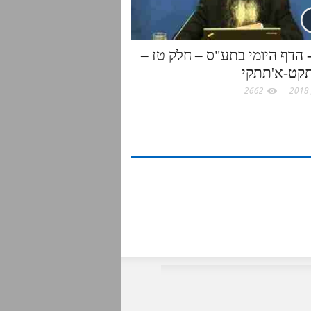
01- הדף היומי בתע"ס – חלק טז –
קט-א'תתקי
2662