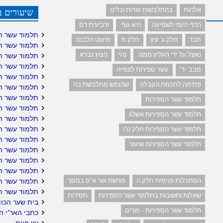
אלהות
בהתלבשות אורות וכלים
שיעורים ב
הדף היומי לשמיעה
היא גוף.
ורביעית דם
תלמוד עשר ה
חבד
חלק ג' עיון
חלק ח
מיעוט הלבנה
תלמוד עשר ה
נאצל על ידי העליון ממנו.
נהי
ניצוץ נברא
תלמוד עשר ה
תלמוד עשר ה
סבב -ד'
עשר ספירות לצפייה
תלמוד עשר ה
פתיחה לחכמת הקבלה
שהנפש מתלבשת בה
תלמוד עשר הס
תלמוד עשר הס
תלמוד עשר הספירות
תלמוד עשר ה
תלמוד עשר הספירות אשלג
תלמוד עשר ה
תלמוד עשר הס
תלמוד עשר הספירות חלק ט"ו
תלמוד עשר ה
תלמוד עשר הספירות שיעור
תלמוד עשר הס
תלמוד עשר הס
תלמוד עשר הס
הסתכלות פנימית חלק ה
פגישת אור א"ס במסך
תלמוד עשר ה
תלמוד עשר ה
שאלות ותשובות בתלמוד עשר הספירות
חסידות
בית שער הכוו
תלמוד עשר הספירות - פורים
כתבי האר"י ה
עץ חיים