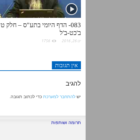
k
p
083- הדף היומי בתע"ס – חלק טז
ב'כט-ב'ל
ינו 26, 2016
1756
אין תגובות
להגיב
יש
להתחבר למערכת
כדי לכתוב תגובה.
תרומה ושותפות