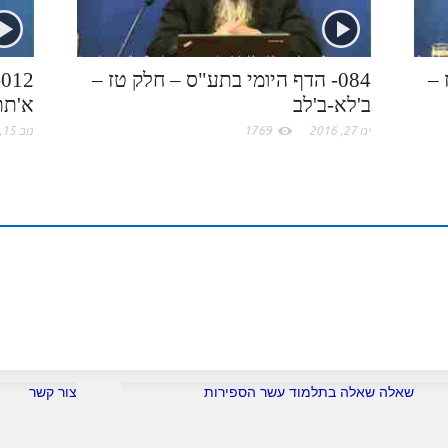
.
n
s
c
t
 –
084- הדף היומי בתע"ס – חלק טז –
2
ב'לא-ב'לב
א'תת
o
ינו 27, 2016
1769
נוב 15, 2018
m
שאלה שאלה בתלמוד עשר הספירות
צור קשר