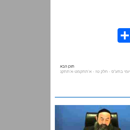
S
h
a
תוכן הבא
r
e