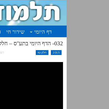
דף היומי
שידור חי
ה
032- הדף היומי בתע"ס – חלק טז – א'תתקמז-א'תתקמח
2013
חלק טז
דצמ 8, 5