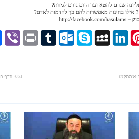
V
P
T
O
S
M
L
P
i
r
u
u
k
y
i
i
b
i
m
t
y
S
n
n
033- הדף היומי בתע"ס - חלק טז - א'תתקמט-א'תתקנ
e
n
b
l
p
p
k
t
r
t
l
o
e
a
e
e
r
o
c
d
r
k
e
I
e