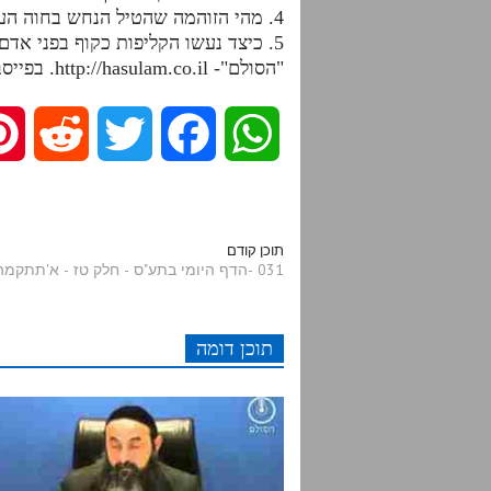
4. מהי הזוהמה שהטיל הנחש בחוה העליונה שגרם לחטא ועד היום גורם למוות?
5. כיצד נעשו הקליפות כקוף בפני אדם? אילו בחינות מאפשרות להם כך להדמות לאדם?
"הסולם"- http://hasulam.co.il. בפייסבוק – http://facebook.com/hasulams
R
T
F
W
e
w
a
h
d
i
c
a
תוכן קודם
031 -הדף היומי בתע"ס - חלק טז - א'תתקמה-א'תתקמו
d
t
e
t
תוכן דומה
i
t
b
s
t
e
o
A
r
o
p