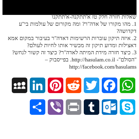
חלק י
חלק יא
שאלות חזרה חלק טז א'תתקנה-א'תתקנו
1. מהו מקורו של אדה"ר? ומה מקורום של עולמות בי"ע
חלק יב
דקדושה?
חלק יג
2. איזה תיקון עוברות הרשימות דאדה"ר בעיבור במקום אמא
דאצילות ומדוע תיקון זה מכשיר אותו לחיות לעולם?
חלק יד
3. כיצד חזרה מידת המיתה לאדה"ר? כיצד זה קשור לנחש?
"הסולם"- http://hasulam.co.il. בפייסבוק –
חלק טו
http://facebook.com/hasulams
חלק ט"ז
בית שער הכוונות
M
L
P
R
T
F
W
שידור חי
y
i
i
e
w
a
h
S
V
P
T
O
S
הזמן סט תע"ס
S
n
n
d
i
c
a
h
i
r
u
u
k
הזמן סט תלמוד עשר הספירות
p
k
t
d
t
e
t
ספרים להורדה
a
b
i
m
t
y