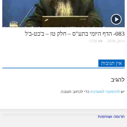
לאתר ספר הרב
דף היומי בזוהר הקדוש
083- הדף היומי בתע"ס – חלק טז – ב'כט-ב'ל
ינו 26, 2016
1756
אין תגובות
להגיב
יש
להתחבר למערכת
כדי לכתוב תגובה.
תרומה ושותפות