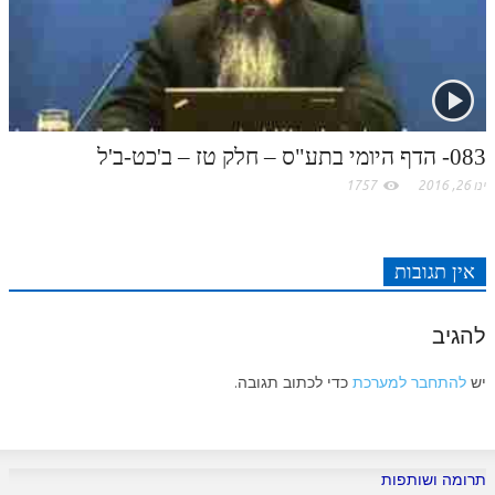
לאתר ספר הרב
דף היומי בזוהר הקדוש
083- הדף היומי בתע"ס – חלק טז – ב'כט-ב'ל
ינו 26, 2016
1757
אין תגובות
להגיב
יש
להתחבר למערכת
כדי לכתוב תגובה.
תרומה ושותפות