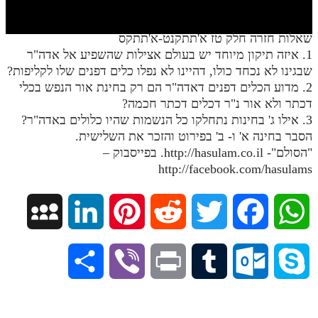
חלק י
חלק יא
שאלות חזרה חלק טז א'תתקנט-א'תתקס
1. איזה תיקון מיוחד יש בעולם אצילות שהשפיע אל אדה"ר
חלק יב
שבגינו לא נכחד כולו, דהיינו לא נפלו כלים דפנים שלו לקליפות?
חלק יג
2. מדוע הכלים דפנים דאדה"ר הם רק בחינת אור הנפש בכלי
דכתר ולא אור נ"ר דכלים דכתר חכמה?
חלק יד
3. אילו ג' בחינות נתחלקו כל הנשמות שהיו כלולים באדה"ר?
הסבר בחינה א' ו- ב' בפירוט והזכר את השלישית.
חלק טו
"הסולם"- http://hasulam.co.il. בפייסבוק –
חלק ט"ז
http://facebook.com/hasulams
בית שער הכוונות
M
L
P
R
T
F
W
שידור חי
y
i
i
e
w
a
h
הזמן סט תע"ס
S
V
P
T
O
S
S
n
n
d
i
c
a
הזמן סט תלמוד עשר הספירות
h
i
r
u
u
k
ספרים להורדה
p
k
t
d
t
e
t