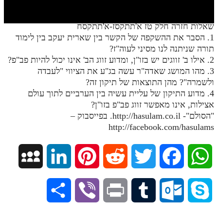
חלק י
חלק יא
שאלות חזרה חלק טז א'תתקסז-א'תתקסח
1. הסבר את ההשקפה של הקשר בין שארית יעקב בין לימוד
חלק יב
תורה שניתנה לנו מסיני לעוה"ז?
חלק יג
2. אילו ב' זווגים יש בזו"ן, ומדוע זווג הב' אינו יכול להיות פב"פ?
3. מהו המושג שאדה"ר עשה בג"ע את הציווי "לעבדה
חלק יד
ולשמרה"? מהן התוצאות של תיקון זה?
4. מדוע התיקון של עליית עשיה בין הערביים לתוך עולם
חלק טו
אצילות, אינו מאפשר זווג פב"פ בזו"ן?
חלק ט"ז
"הסולם"- http://hasulam.co.il. בפייסבוק –
http://facebook.com/hasulams
בית שער הכוונות
שידור חי
M
L
P
R
T
F
W
הזמן סט תע"ס
y
i
i
e
w
a
h
S
V
P
T
O
S
הזמן סט תלמוד עשר הספירות
S
n
n
d
i
c
a
ספרים להורדה
h
i
r
u
u
k