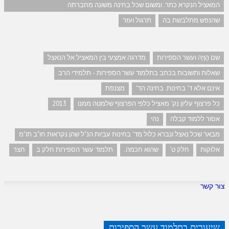
המאציל הנקרא כתר. ומשום שכל בחינה משונה מחברתה
שהנפש מתלבשת בה
תרגול ועזר
שם הֲוָיָה ועשר הספירות
מדרגה אמצעי בין המאציל אל הנאצל
שאלות ותשובות בכתב בתלמוד עשר הספירות - תלמידי הרב
אינם אלא ד' בחינות. בחינה הד'
מצנפת
כל פרצוף עליון נק' מאציל כלפי הפרצוף שלמטה ממנו
2013
אסור ללמוד קבלה
נהי
מבאר שכל נאצל ונברא כלול מד' בחינות עביות הנ"ל שהן נקראות חו"ב תו"מ
אלוקות
חלק ט'
שהוא חכמה.
תלמוד עשר הספירות חלק ב
חצר
צור קשר
שיעורים בתלמוד עשר הספירות