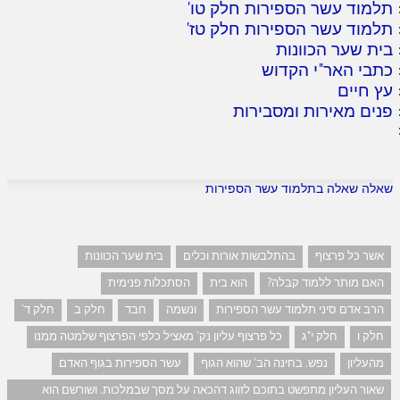
תלמוד עשר הספירות חלק טו
'
תלמוד עשר הספירות חלק טז
'
בית שער הכוונות
כתבי האר"י הקדוש
עץ חיים
פנים מאירות ומסבירות
שאלה שאלה בתלמוד עשר הספירות
אשר כל פרצוף
בהתלבשות אורות וכלים
בית שער הכוונות
האם מותר ללמוד קבלה?
הוא בית
הסתכלות פנימית
הרב אדם סיני תלמוד עשר הספירות
ונשמה
חבד
חלק ב
חלק ד'
חלק ו
חלק י"ג
כל פרצוף עליון נק' מאציל כלפי הפרצוף שלמטה ממנו
מהעליון
נפש. בחינה הב' שהוא הגוף
עשר הספירות בגוף האדם
שאור העליון מתפשט בתוכם לזווג דהכאה על מסך שבמלכות. ושורשם הוא