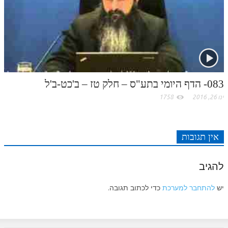
לאתר ספר הרב
דף היומי בזוהר הקדוש
083- הדף היומי בתע"ס – חלק טז – ב'כט-ב'ל
ינו 26, 2016
1758
אין תגובות
להגיב
יש
להתחבר למערכת
כדי לכתוב תגובה.