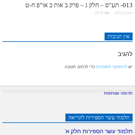
לאתר ספר הרב
013- תע"ס – חלק ג – פרק ב אות ב או"פ ח-ט
דף היומי בזוהר הקדוש
אוק 6, 2016
2019
אין תגובות
להגיב
יש
להתחבר למערכת
כדי לכתוב תגובה.
תרומה ושותפות
תלמוד עשר הספירות לקריאה
תלמוד עשר הספירות חלק א
'