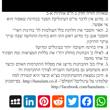
חלק י
חלק יא
שאלות חזרה חלק ב ה"פ אותיות א-ב
1. מדוע אין לדבר מי"ס דעיגולים? הסבר בבחינת שאסור הוא
חלק יב
אי אפשר.
חלק יג
2. תאר והסבר את חלוקת כלל העולמות לד' בחינות דאו"י
והסבר אגב כך מדוע ראש הקו הוא בחינת התודעה שבה שייך
חלק יד
עיקר התיקון.
3. איזו בחינה חשובה יותר בעיגולים ומדוע?
חלק טו
4. לאילו ב' הבחנות מחלק רח"ו את כללות המציאות ומה תפקיד
חלק ט"ז
כל אחד מהם?
5. אילו מב' ההבחנות מייצג את מסלול התקדמות האדם וכיצד
בית שער הכוונות
הוא משתמש גם בהבחנה השנייה לצורך התקדמות זו?
6. היכן נמצאת ההשתוקקות בצ"א וכיצד היא קשורה למה
שידור חי
שלמדנו על עיגולים?"הסולם"- http://hasulam.co.il. בפייסבוק
– http://facebook.com/hasulams
הזמן סט תע"ס
הזמן סט תלמוד עשר הספירות
M
L
P
R
T
F
W
ספרים להורדה