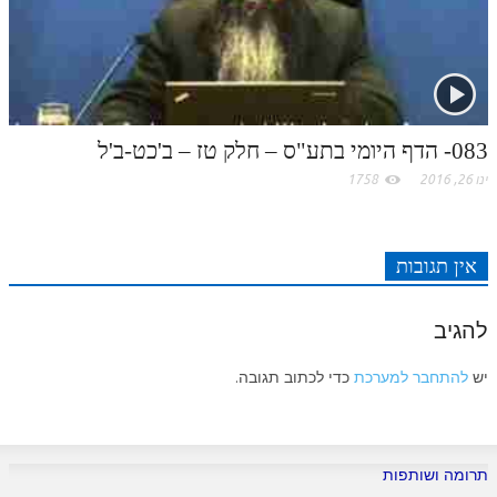
083- הדף היומי בתע"ס – חלק טז – ב'כט-ב'ל
ינו 26, 2016
1758
אין תגובות
להגיב
יש
להתחבר למערכת
כדי לכתוב תגובה.
תרומה ושותפות