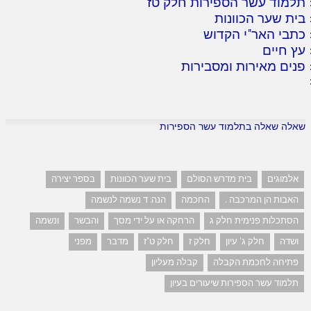
תלמוד עשר הספירות חלק טז
'
בית שער הכוונות
כתבי האר"י הקדוש
עץ חיים
פנים מאירות ומסבירות
שאלה שאלה בתלמוד עשר הספירות
אלמוגים
בית מדרש הסולם
בית שער הכוונות
בספר יצירה
האבות הן המרכבה .
החכמה
הנה: ד נשמה לנשמה
הסתכלות פנימית חלק ג
הרחקה או על ידי מסך
והבשר
ונשמה
ושדה
חלק ג' עיון
חלק ז
חלק ט"ז
מדבר
מפני
פתיחה לחכמת הקבלה
קבלה מעליון
תלמוד עשר הספירות שיעורים בעיון