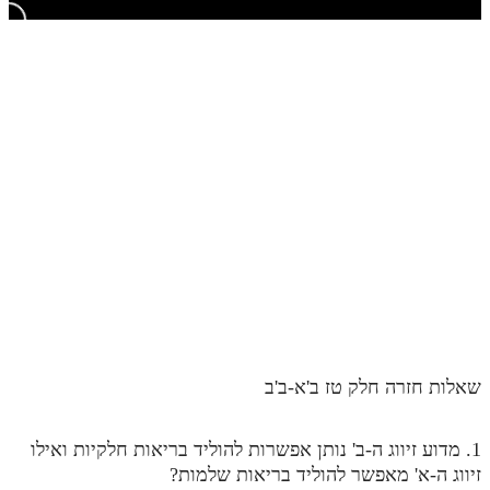
חלק י
חלק יא
חלק יב
חלק יג
חלק יד
חלק טו
חלק ט"ז
בית שער הכוונות
שידור חי
שאלות חזרה חלק טז ב'א-ב'ב
הזמן סט תע"ס
הזמן סט תלמוד עשר הספירות
1. מדוע זיווג ה-ב' נותן אפשרות להוליד בריאות חלקיות ואילו
זיווג ה-א' מאפשר להוליד בריאות שלמות?
ספרים להורדה