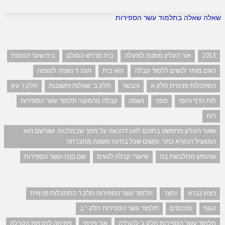
שאלה שאלה בתלמוד עשר הספירות
2013
אור העליון ממטה למעלה
בית מדרש הסולם
בית שער הכוונות
האם מותר לנשים ללמוד קבלה
הוא בית
הנה: ד נשמה לנשמה
הסתכלות פנימית חלק א
והבשר
חלק ב' שאלות ותשובות
חלק ו' עיון
לוח הדף היומי
מפני
נשמה
קבלה מהמקור תלמוד עשר הספירות
רוח
שאור העליון מתפשט בתוכם לזווג דהכאה על מסך שבמלכות. ושורשם הוא
המאציל הנקרא כתר. ומשום שכל בחינה משונה מחברתה
שהנפש מתלבשת בה
שיעורי קבלה לנשים
שם הֲוָיָה ועשר הספירות
ניצוץ נברא
וחצר
תלמוד עשר הספירות חלק ד הסתכלות פנימית
הגוף
ומכנסים
תלמוד עשר הספירות חלק י"ב
תלמוד עשר הספירות חלק ג' להורדה
אור פנימי
פתיחה לחכמת הקבלה