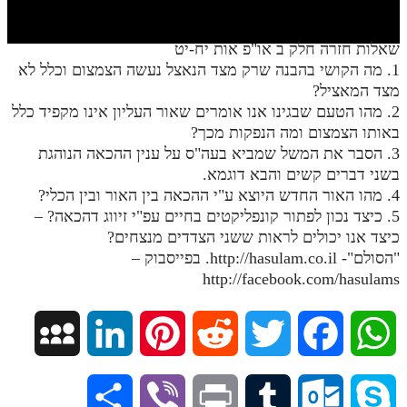
חלק י
חלק יא
שאלות חזרה חלק ב או"פ אות יח-יט
1. מה הקושי בהבנה שרק מצד הנאצל נעשה הצמצום וכלל לא
חלק יב
מצד המאציל?
חלק יג
2. מהו הטעם שבגינו אנו אומרים שאור העליון אינו מקפיד כלל
באותו הצמצום ומה הנפקות מכך?
חלק יד
3. הסבר את המשל שמביא בעה"ס על ענין ההכאה הנוהגת
בשני דברים קשים והבא דוגמא.
חלק טו
4. מהו האור החדש היוצא ע"י ההכאה בין האור ובין הכלי?
חלק ט"ז
5. כיצד נכון לפתור קונפליקטים בחיים עפ"י זיווג דהכאה? –
כיצד אנו יכולים לראות ששני הצדדים מנצחים?
בית שער הכוונות
"הסולם"- http://hasulam.co.il. בפייסבוק –
http://facebook.com/hasulams
שידור חי
הזמן סט תע"ס
M
L
P
R
T
F
W
הזמן סט תלמוד עשר הספירות
y
i
i
e
w
a
h
S
V
P
T
O
S
ספרים להורדה