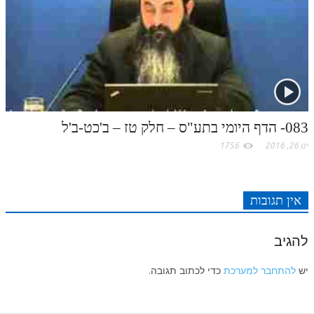
083- הדף היומי בתע"ס – חלק טז – ב'כט-ב'ל
ינו 26, 2016
1756
אין תגובות
להגיב
יש
להתחבר למערכת
כדי לכתוב תגובה.