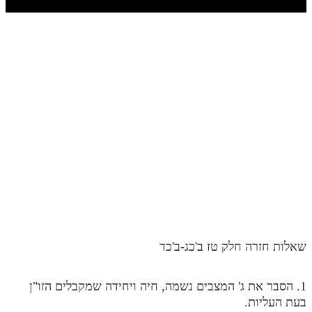
חלק י
חלק יא
חלק יב
חלק יג
חלק יד
חלק טו
חלק ט"ז
בית שער הכוונות
שידור חי
שאלות חזרה חלק טז ב'כג-ב'כד
הזמן סט תע"ס
הזמן סט תלמוד עשר הספירות
1. הסבר את ג' המצבים נשמה, חיה ויחידה שמקבלים הזו"ן
בעת העליות.
ספרים להורדה