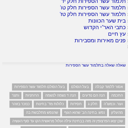
תלמוד עשר הספירות חלק יד
'
תלמוד עשר הספירות חלק טו
'
תלמוד עשר הספירות חלק טז
'
בית שער הכוונות
כתבי האר"י הקדוש
עץ חיים
פנים מאירות ומסבירות
שאלה שאלה בתלמוד עשר הספירות
אסור ללמוד קבלה
בעל הסולם
בעל הסולם תלמוד עשר הספירות
החכמה
הנה הם נודעים
הנה: ד נשמה לנשמה
הרוחניות
וחצר
ועור. וכמש"ה
חלק ג
חסידות
כלולות מד' בחינות
כנזכר בזוהר
מהעליון
נפש. בחינה הב' שהוא הגוף
שהנפש מתלבשת בה
שכן יצאו הפרצופין זה מזה בבחינת עילה ועלול מראשית הקו עד סוף העשיה