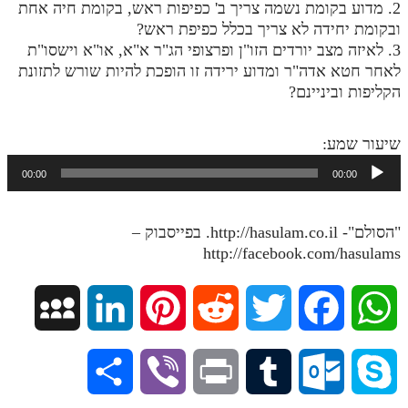
2. מדוע בקומת נשמה צריך ב' כפיפות ראש, בקומת חיה אחת
מנוע חיפוש בספרים
ובקומת יחידה לא צריך בכלל כפיפת ראש?
3. לאיזה מצב יורדים הזו"ן ופרצופי הג"ר א"א, או"א וישסו"ת
תלמוד עשר הספירות בעיון
לאחר חטא אדה"ר ומדוע ירידה זו הופכת להיות שורש לתזונת
הקליפות וביניינם?
תלמוד עשר הספירות חלק א
תע"ס חלק ב' עיון
שיעור שמע:
נגן
תע"ס חלק ג' עיון
00:00
00:00
אודיו
תלמוד עשר הספירות חלק ד
"הסולם"- http://hasulam.co.il. בפייסבוק –
תלמוד עשר הספירות חלק ה
http://facebook.com/hasulams
תלמוד עשר הספירות חלק ו
תלמוד עשר הספירות חלק ז
M
L
P
R
T
F
W
תלמוד עשר הספירות חלק ח
y
i
i
e
w
a
h
S
V
P
T
O
S
תלמוד עשר הספירות חלק ט
S
n
n
d
i
c
a
תלמוד עשר הספירות חלק י