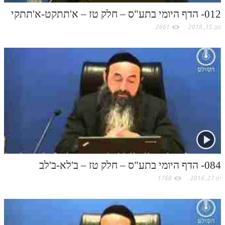
לאתר ספר הרב
m
012- הדף היומי בתע"ס – חלק טז – א'תתקט-א'תתקי
דף היומי בזוהר הקדוש
נוב 15, 2018
2661
084- הדף היומי בתע"ס – חלק טז – ב'לא-ב'לב
ינו 27, 2016
1768