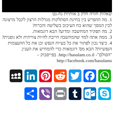
חלק י
חלק יא
שאלות חזרה חלק ב אותיות נח-נט
1. מה ההפרש בין בחינת הסתלקות מגדלות הרצון לקבל מרצונה
חלק יב
לבין המסך שהוא כח העיכוב בשליטה והכרח?
חלק יג
2. מה תפקיד המחשבה ומדוע? הבא דוגמאות.
3. ממה אתה למד שהמחשבה חייבת להיות צורתית ולא גופנית?
חלק יד
4. כיצד נכון לפתור את כל בעיות הנפש וכן את כל ההעצמות
הנפשיות? הבא מס' דוגמאות כדי להמחיש את הענין.
חלק טו
"הסולם"- http://hasulam.co.il. בפייסבוק –
חלק ט"ז
http://facebook.com/hasulams
בית שער הכוונות
M
L
P
R
T
F
W
שידור חי
y
i
i
e
w
a
h
הזמן סט תע"ס
S
V
P
T
O
S
S
n
n
d
i
c
a
הזמן סט תלמוד עשר הספירות
h
i
r
u
u
k
ספרים להורדה
p
k
t
d
t
e
t