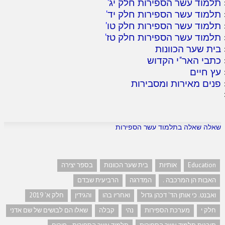
תלמוד עשר הספירות חלק יג
'
תלמוד עשר הספירות חלק יד
'
תלמוד עשר הספירות חלק טו
'
תלמוד עשר הספירות חלק טז
'
בית שער הכוונות
כתבי האר"י הקדוש
עץ חיים
פנים מאירות ומסבירות
שאלה שאלה בתלמוד עשר הספירות
Education
אותיות
בית שער הכוונות
בספר יצירה
האבות הן המרכבה .
המדרגה
הרביעית שבדם
ואבנט. כי אותן הד' דכהן גדול
ואחריו בהו
והגידין
חלק א' 2019
חלק י
מערכת הספירות
נהי
קבלה
שאלו הם לבושים של שם אדני