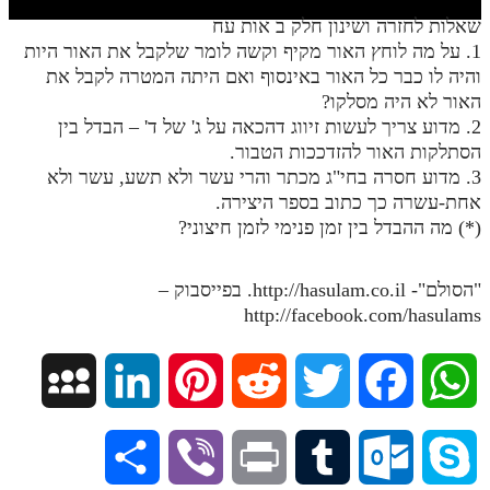
חלק י
שאלות לחזרה ושינון חלק ב אות עח
חלק יא
1. על מה לוחץ האור מקיף וקשה לומר שלקבל את האור היות
והיה לו כבר כל האור באינסוף ואם היתה המטרה לקבל את
חלק יב
האור לא היה מסלקו?
2. מדוע צריך לעשות זיווג דהכאה על ג' של ד' – הבדל בין
חלק יג
הסתלקות האור להזדככות הטבור.
חלק יד
3. מדוע חסרה בחי"ג מכתר והרי עשר ולא תשע, עשר ולא
אחת-עשרה כך כתוב בספר היצירה.
חלק טו
(*) מה ההבדל בין זמן פנימי לזמן חיצוני?
חלק ט"ז
"הסולם"- http://hasulam.co.il. בפייסבוק –
בית שער הכוונות
http://facebook.com/hasulams
שידור חי
M
L
P
R
T
F
W
הזמן סט תע"ס
y
i
i
e
w
a
h
הזמן סט תלמוד עשר הספירות
S
V
P
T
O
S
ספרים להורדה
S
n
n
d
i
c
a