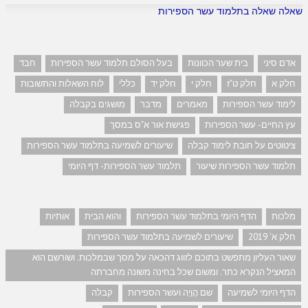
שאלה שאלה בתלמוד עשר הספירות
אדם סיני
בית שער הכוונות
בעל הסולם תלמוד עשר הספירות
חבד
חלק א
חלק ט"ז
חלק י
חלק יד
כללי
לוח השאלות והתשובות
לימוד עשר הספירות
מאמרים
מדבר
מושגים בקבלה
עץ החיים- עשר הספירות
פגישת אור א"ס במסך
ציטוטים על חובת לימוד קבלה
שיעורים לשמיעה בתלמוד עשר הספירות
תלמוד עשר הספירות שיעור
תלמוד עשר הספירות- דף היומי
מלכות
הדף היומי בתלמוד עשר הספירות
והוא הבית
אותיות
חלק א' 2019
שיעורים לשמיעה בתלמוד עשר הספירות
שאור העליון מתפשט בתוכם לזווג דהכאה על מסך שבמלכות. ושורשם הוא
המאציל הנקרא כתר. ומשום שכל בחינה משונה מחברתה
הדף היומי לשמיעה
שם הֲוָיָה ועשר הספירות
קבלה