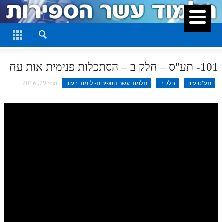
סגור
דף היומי
חלק א
101- תע"ס – חלק ב – הסתכלות פנימית אות עח
חלק ב
תע"ס עיון
חלק ב
תלמוד עשר הספירות- לימוד בעיון
מרץ 29, 2016
חלק ג
חלק ד
חלק ה
חלק ו
חלק ז
חלק ח
חלק ט