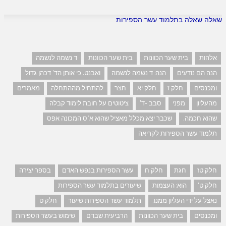
שאלה שאלה בתלמוד עשר הספירות
אלהות
בית שער הכוונות
בית שער הכוונות
ד נשמה לנשמה
הנה הם נודעים
הנה: ד נשמה לנשמה
ואבנט. כי אותן הד' דכהן גדול
ומכנסים
חלק ז
חלק יא
חצר
להתחיל מההתחלה
מאמרים
מהעליון
מפני
סבב -ד'
ציטוטים על חובת לימוד קבלה
שהוא חכמה.
שכבר יצא מכלל מאציל שהוא א"ס המכונה אפס
תלמוד עשר הספירות לקריאה
חלק טז
חגת
חלק ח
עשר הספירות בנפש האדם
בספר יצירה
חלק ט'
הוא: העצמות
שיעורים בתלמוד עשר הספירות
נאצל על ידי העליון ממנו.
תלמוד עשר הספירות שיעור
חלק ט
ומכנסים
בית שער הכוונות
הרביעית שבדם
שימוש בעשר הספירות