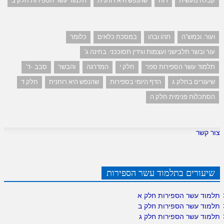
קבלה מעשית
רוח
שהנפש היא רוחנית
תלמוד עשר הספירות חלק ב
ועור. וכמש"ה
תהו ובהו
במסכת כלאים
כלומר
עור ובשר תלבישני ועצמות וגידין תסוככני. בחינה ג'
תלמוד עשר הספירות ספר
חלק י
המדרגה
והבשר
סבב -ד'
שיעורים בחלק ג
הדף היומי בספירות
שהנפש היא רוחנית
חלק ד
הסתכלות פנימית חלק ה
צור קשר
שיעורים בתלמוד עשר הספירות
תלמוד עשר הספירות חלק א
תלמוד עשר הספירות חלק ב
תלמוד עשר הספירות חלק ג