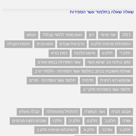
שאלה שאלה בתלמוד עשר הספירות
2013
אור פנימי
דם
האם מותר ללמוד קבלה?
הנפש
הסתכלות פנימית חלק א
הרביעית שבדם
והוא הבית
חכמת הקבלה
חלק ד'
חלק ט
מיעוט הלבנה
ניצוץ בורא
נפש. בחינה הב' שהוא הגוף
עשר הספירות בנפש האדם
שאלות ותשובות בכתב בתלמוד עשר הספירות - תלמידי הרב
שהנפש היא רוחנית
תדמית
תלמוד עשר הספירות - פורים
תלמוד עשר הספירות חלק י"ב
אבנט. הבית
ועור. וכמש"ה
להתחיל מההתחלה
קבלה מעליון
ושדה
חלק ב'
חלק ט
חלק יב
חלק ז
שבהם המוח מבפנים
חלק ה'
ומדבר.
חלק א'
הסתכלות פנימית חלק ב