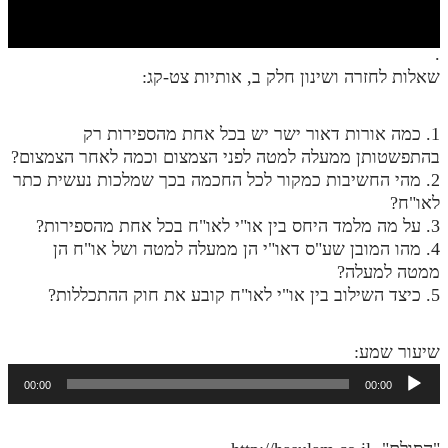
חלק י
חלק יא
.
שאלות לחזרה ושינון חלק ב, אותיות צט-קג:
חלק יב
חלק יג
1. כמה אורות דאור ישר יש בכל אחת מהספירות רק
חלק יד
בהתפשטותן ממעלה למטה לפני הצמצום וכמה לאחר הצמצום?
2. מהי החשיבות כמקור לכל החכמה בכך שמלכות נעשית כתר
חלק טו
לאו"ח?
3. על מה מלמד היחס בין או"י לאו"ח בכל אחת מהספירות?
חלק ט"ז
4. מהו המובן שע"ס דאו"י הן ממעלה למטה ושל או"ח הן
בית שער הכוונות
ממטה למעלה?
5. כיצד השילוב בין או"י לאו"ח קובע את חוק ההתכללות?
שידור חי
שיעור שמע:
הזמן סט תע"ס
נגן
00:00
00:00
אודיו
הזמן סט תלמוד עשר הספירות
ספרים להורדה