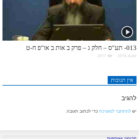
לאתר ספר הרב
דף היומי בזוהר הקדוש
013- תע"ס – חלק ג – פרק ב אות ב או"פ ח-ט
אוק 6, 2016
2017
אין תגובות
להגיב
יש
להתחבר למערכת
כדי לכתוב תגובה.
תרומה ושותפות