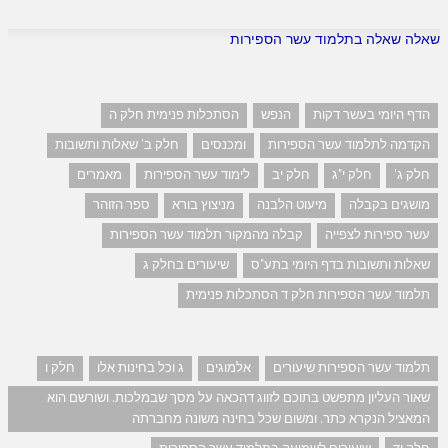
שאלה שאלה בתלמוד עשר הספירות
הדף היומי בעשר דקות
הנפש
הסתכלות פנימית חלק ה
הקדמה לתלמוד עשר הספירות
ומכנסים
חלק ב' שאלות ותשובות
חלק ג'
חלק י"ג
חלק יב
לימוד עשר הספירות
מאמרים
מושגים בקבלה
מיעוט הלבנה
מניצוץ בורא
ספר הזוהר
עשר ספירות לצפייה
קבלה מהמקור תלמוד עשר הספירות
שאלות ותשובות בדף היומי בתע"ס
שיעורים בחלק ג
תלמוד עשר הספירות חלק ד הסתכלות פנימית
תלמוד עשר הספירות שיעורים
אלמוגים
ג וכל בחינות אלו
חלק ו
שאור העליון מתפשט בתוכם לזווג דהכאה על מסך שבמלכות. ושורשם הוא
המאציל הנקרא כתר. ומשום שכל בחינה משונה מחברתה