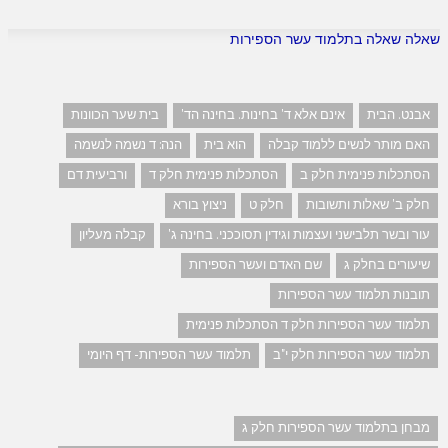
שאלה שאלה בתלמוד עשר הספירות
אבנט. הבית
אינם אלא ד' בחינות. בחינה הד'
בית שער הכוונות
האם מותר לנשים ללמוד קבלה
הוא בית
הנה: ד נשמה לנשמה
הסתכלות פנימית חלק ב
הסתכלות פנימית חלק ד
ורביעית דם
חלק ב' שאלות ותשובות
חלק ט
ניצוץ בורא
עור ובשר תלבישני ועצמות וגידין תסוככני. בחינה ג'
קבלה מעליון
שיעורים בחלק ג
שם האדם ועשר הספירות
תובנות תלמוד עשר הספירות
תלמוד עשר הספירות חלק ד הסתכלות פנימית
תלמוד עשר הספירות חלק י"ב
תלמוד עשר הספירות- דף היומי
מבחן בתלמוד עשר הספירות חלק ג