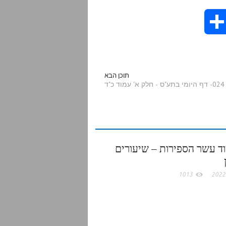
להנמיך
S
עוצמת
שמע.
h
a
תוכן הבא
024- דף היומי בתע"ס - חלק א' עמוד כ"ד
r
e
ד עשר הספירות – שיעורים
1013