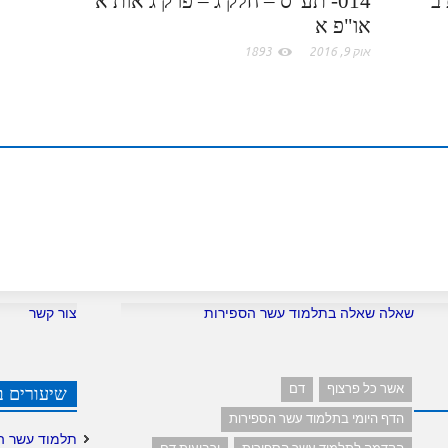
 ב
014- תע"ס – חלק ג – פרק ג אות א
או"פ א
o
אוק 9, 2016
1893
m
שאלה שאלה בתלמוד עשר הספירות
צור קשר
אשר כל פרצוף
דם
שיעורים ב
הדף היומי בתלמוד עשר הספירות
תלמוד עשר ה