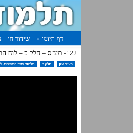
דף היומי
שידור חי
ה
122- תע"ס – חלק ב – לוח התשובות ה-יב
תע"ס עיון
חלק ב
תלמוד עשר הספירות- לימ