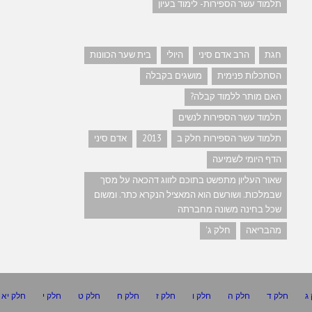
תלמוד עשר הספירות- לימוד בעיון
חגת
הרב אדם סיני
היולי
בית שער הכוונות
הסתכלות פנימית
מושגים בקבלה
האם מותר ללמוד קבלה?
תלמוד עשר הספירות לנשים
תלמוד עשר הספירות חלק ב
2013
אדם סיני
הדף היומי לשמיעה
שאור העליון מתפשט בתוכם לזווג דהכאה על מסך
שבמלכות. ושורשם הוא המאציל הנקרא כתר. ומשום
שכל בחינה משונה מחברתה
מהבריאה
חלק ג'
ג
חלק ד
חלק ה
חלק ו
חלק ז
חלק ח
חלק ט
חלק י
חלק יא