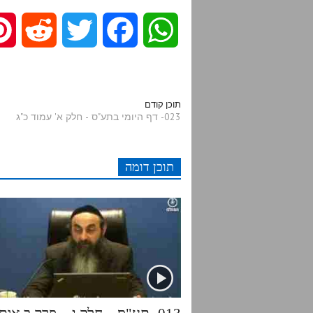
R
T
F
W
e
w
a
h
d
i
c
a
תוכן קודם
023- דף היומי בתע"ס - חלק א' עמוד כ"ג
d
t
e
t
תוכן דומה
i
t
b
s
t
e
o
A
r
o
p
k
p