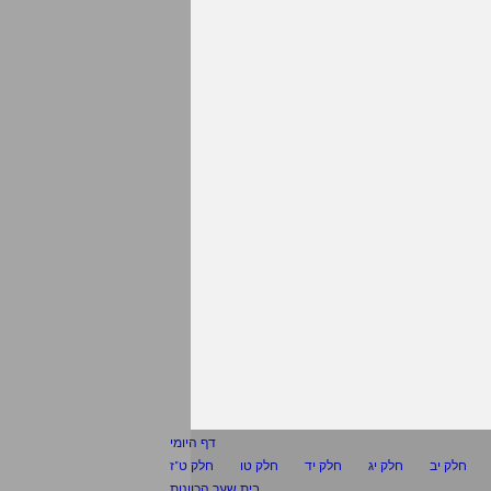
דף היומי
חלק יב
חלק יג
חלק יד
חלק טו
חלק ט"ז
בית שער הכוונות