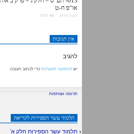
013- תע"ס – חלק ג – פרק ב אות
או"פ ח-ט
אוק 6, 2016
2018
אין תגובות
להגיב
יש
להתחבר למערכת
כדי לכתוב תגובה.
תרומה ושותפות
תלמוד עשר הספירות לקריאה
תלמוד עשר הספירות חלק א
'