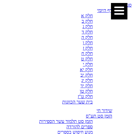
סגור
דף היומי
חלק א
חלק ב
חלק ג
חלק ד
חלק ה
חלק ו
חלק ז
חלק ח
חלק ט
חלק י
חלק יא
חלק יב
חלק יג
חלק יד
חלק טו
חלק ט"ז
בית שער הכוונות
שידור חי
הזמן סט תע"ס
הזמן סט תלמוד עשר הספירות
ספרים להורדה
מנוע חיפוש בספרים