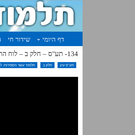
דף היומי
שידור חי
ה
134- תע"ס – חלק ב – לוח התשובות צ-צא
תע"ס עיון
חלק ב
תלמוד עשר הספירות- לימ