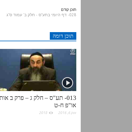
d
i
c
a
תוכן קודם
028- דף היומי בתע"ס - חלק ב' עמוד ס"ג
d
t
e
t
תוכן דומה
i
t
b
s
t
e
o
A
r
o
p
k
p
013- תע"ס – חלק ג – פרק ב אות
או"פ ח-ט
אוק 6, 2016
2018