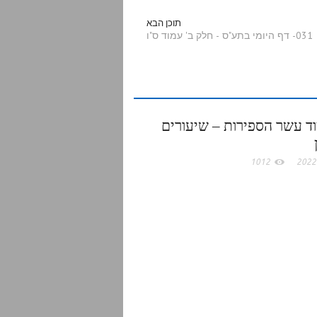
a
תוכן הבא
031- דף היומי בתע"ס - חלק ב' עמוד ס"ו
r
e
ד עשר הספירות – שיעורים
1012