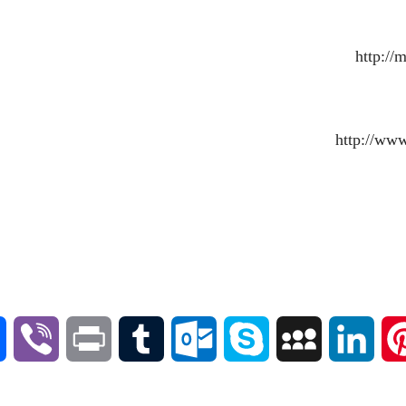
V
P
T
O
S
M
L
P
i
r
u
u
k
y
i
i