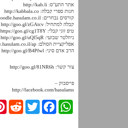
אתר התע"ס: http://kab.li
חנות ספרי קבלה: http://kabbala.co
קורסים נבחרים: http://moodle.hasulam.co.il
קבלה למתחיל: http://goo.gl/zGAtcv
טיפ זוגי קבלי: https://goo.gl/cg1T8Y
ניוזלטר שבועי: http://goo.gl/uQl5qR
אפליקציית הסולם: http://www.hasulam.co.il/ap
הרב אדם סיני: http://goo.gl/B4Pfwl
צור קשר: http://goo.gl/81NR6h
פייסבוק –
http://facebook.com/hasulams
R
T
F
W
e
w
a
h