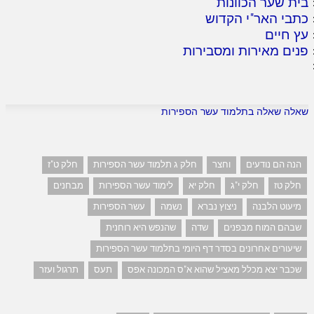
בית שער הכוונות
כתבי האר"י הקדוש
עץ חיים
פנים מאירות ומסבירות
שאלה שאלה בתלמוד עשר הספירות
הנה הם נודעים
וחצר
חלק ג תלמוד עשר הספירות
חלק ט"ז
חלק טז
חלק י"ג
חלק יא
לימוד עשר הספירות
מבחנים
מיעוט הלבנה
ניצוץ נברא
נשמה
עשר הספירות
שבהם המוח מבפנים
שדה
שהנפש היא רוחנית
שיעורים אחרונים בסדר דף היומי בתלמוד עשר הספירות
שכבר יצא מכלל מאציל שהוא א"ס המכונה אפס
תעס
תרגול ועזר