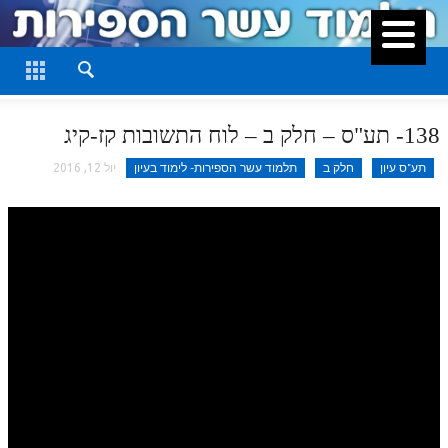
סגור
דף היומי
חלק א
138- תע"ס – חלק ב – לוח התשובות קז-קיג
חלק ב
תע"ס עיון
חלק ב
תלמוד עשר הספירות- לימוד בעיון
יול 12, 2016
חלק ג
חלק ד
חלק ה
חלק ו
חלק ז
חלק ח
חלק ט