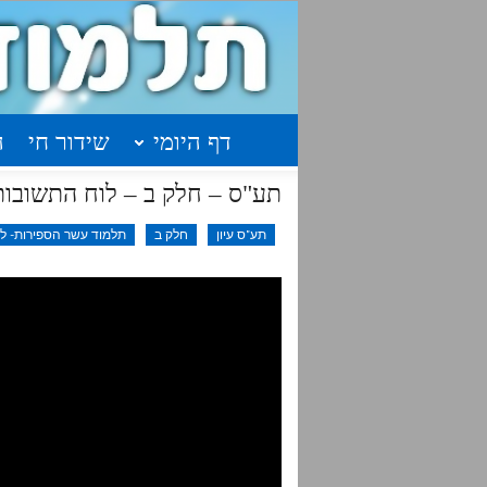
דף היומי
שידור חי
ה
תע"ס – חלק ב – לוח התשובות
תע"ס עיון
חלק ב
תלמוד עשר הספירות- לימ