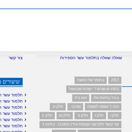
שאלה שאלה בתלמוד עשר הספירות
צור קשר
2013
בחומר של הנאצל
שיעורים ב
בתהו יש שורש ד' יסודות שבנאצל
תלמוד עשר ה
ג וכל בחינות אלו
הוא בית
תלמוד עשר ה
הנה: ד נשמה לנשמה
ומדבר.
חלק א'
תלמוד עשר ה
תלמוד עשר ה
חלק ו
חלק ז
חלק ט'
חלק טז
חלק יג
תלמוד עשר ה
עור ובשר תלבישני ועצמות וגידין תסוככני. בחינה ג'
תלמוד עשר הס
תלמוד עשר הס