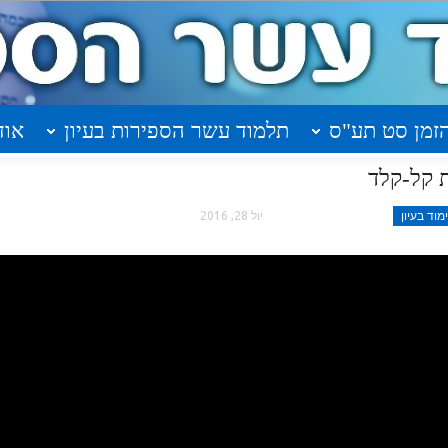
זמן סט תע"ס
תלמוד עשר הספירות בעיון
אוד
 קל-קלד
וד בעיון
יול 28, 2016