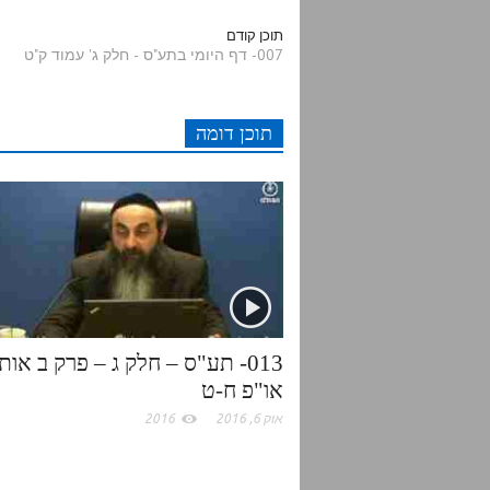
d
i
c
a
תוכן קודם
007- דף היומי בתע"ס - חלק ג' עמוד ק"ט
d
t
e
t
תוכן דומה
i
t
b
s
t
e
o
A
r
o
p
k
p
013- תע"ס – חלק ג – פרק ב אות
או"פ ח-ט
אוק 6, 2016
2016