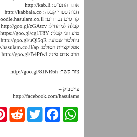
אתר התע"ס: http://kab.li
חנות ספרי קבלה: http://kabbala.co
קורסים נבחרים: http://moodle.hasulam.co.il
קבלה למתחיל: http://goo.gl/zGAtcv
טיפ זוגי קבלי: https://goo.gl/cg1T8Y
ניוזלטר שבועי: http://goo.gl/uQl5qR
אפליקציית הסולם: http://www.hasulam.co.il/ap
הרב אדם סיני: http://goo.gl/B4Pfwl
צור קשר: http://goo.gl/81NR6h
פייסבוק –
http://facebook.com/hasulams
R
T
F
W
e
w
a
h