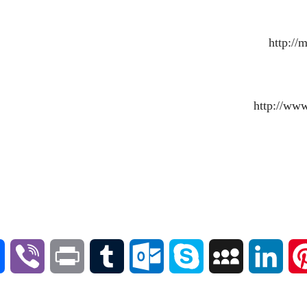
V
P
T
O
S
M
L
P
i
r
u
u
k
y
i
i