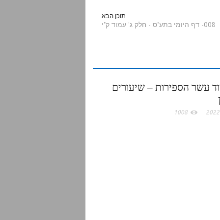
a
תוכן הבא
008- דף היומי בתע"ס - חלק ג' עמוד ק"י
r
e
ד עשר הספירות – שיעורים
1008