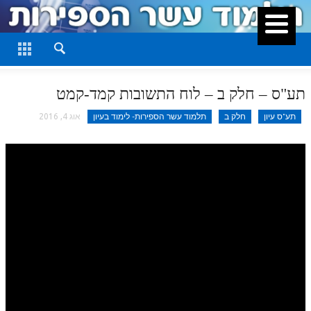
סגור
דף היומי
חלק א
תע"ס – חלק ב – לוח התשובות קמד-קמט
חלק ב
תע"ס עיון
חלק ב
תלמוד עשר הספירות- לימוד בעיון
אוג 4, 2016
חלק ג
חלק ד
חלק ה
חלק ו
חלק ז
חלק ח
חלק ט