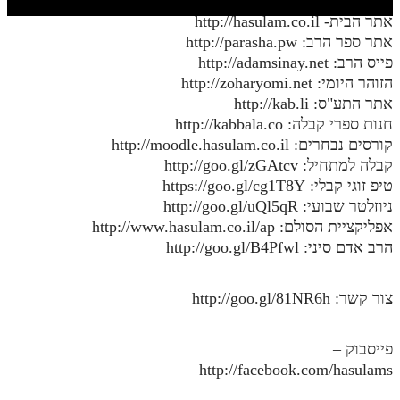
חלק י
אתר הבית- http://hasulam.co.il
חלק יא
אתר ספר הרב: http://parasha.pw
פייס הרב: http://adamsinay.net
חלק יב
הזוהר היומי: http://zoharyomi.net
אתר התע"ס: http://kab.li
חלק יג
חנות ספרי קבלה: http://kabbala.co
חלק יד
קורסים נבחרים: http://moodle.hasulam.co.il
קבלה למתחיל: http://goo.gl/zGAtcv
חלק טו
טיפ זוגי קבלי: https://goo.gl/cg1T8Y
חלק ט"ז
ניוזלטר שבועי: http://goo.gl/uQl5qR
אפליקציית הסולם: http://www.hasulam.co.il/ap
בית שער הכוונות
הרב אדם סיני: http://goo.gl/B4Pfwl
שידור חי
צור קשר: http://goo.gl/81NR6h
הזמן סט תע"ס
פייסבוק –
הזמן סט תלמוד עשר הספירות
http://facebook.com/hasulams
ספרים להורדה