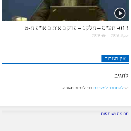
לאתר ספר הרב
דף היומי בזוהר הקדוש
013- תע"ס – חלק ג – פרק ב אות ב או"פ ח-ט
אוק 6, 2016
2019
אין תגובות
להגיב
יש
להתחבר למערכת
כדי לכתוב תגובה.
תרומה ושותפות