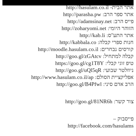
חלק י
אתר הבית- http://hasulam.co.il
חלק יא
אתר ספר הרב: http://parasha.pw
פייס הרב: http://adamsinay.net
חלק יב
הזוהר היומי: http://zoharyomi.net
אתר התע"ס: http://kab.li
חלק יג
חנות ספרי קבלה: http://kabbala.co
חלק יד
קורסים נבחרים: http://moodle.hasulam.co.il
קבלה למתחיל: http://goo.gl/zGAtcv
חלק טו
טיפ זוגי קבלי: https://goo.gl/cg1T8Y
חלק ט"ז
ניוזלטר שבועי: http://goo.gl/uQl5qR
אפליקציית הסולם: http://www.hasulam.co.il/ap
בית שער הכוונות
הרב אדם סיני: http://goo.gl/B4Pfwl
שידור חי
צור קשר: http://goo.gl/81NR6h
הזמן סט תע"ס
פייסבוק –
הזמן סט תלמוד עשר הספירות
http://facebook.com/hasulams
ספרים להורדה