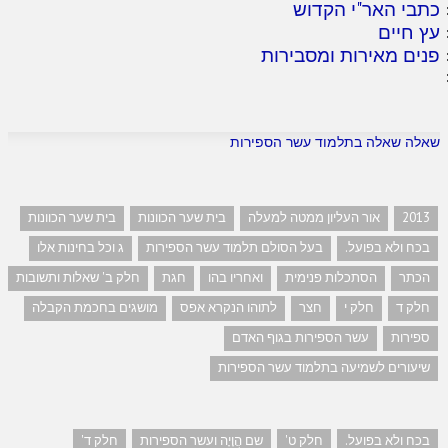
כתבי האר"י הקדוש
עץ חיים
פנים מאירות ומסבירות
שאלה שאלה בתלמוד עשר הספירות
2013
אור העליון ממטה למעלה
בית שער הכוונות
בית שער הכוונות
בכח ולא בפועל.
בעל הסולם תלמוד עשר הספירות
ג וכל בחינות אלו
הכתר
הסתכלות פנימית
ואחריו בהו
חגת
חלק ב' שאלות ותשובות
חלק ד
חלק י
חצר
לתוהו הנקרא אפס
מושגים בחכמת הקבלה
ספירות
עשר הספירות בגוף האדם
שיעורים לשמיעה בתלמוד עשר הספירות
בכח ולא בפועל.
חלק ט'
שם הֲוָיָה ועשר הספירות
חלק ד'