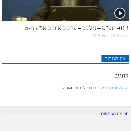
לאתר ספר הרב
דף היומי בזוהר הקדוש
013- תע"ס – חלק ג – פרק ב אות ב או"פ ח-ט
אוק 6, 2016
2019
אין תגובות
להגיב
יש
להתחבר למערכת
כדי לכתוב תגובה.
תרומה ושותפות