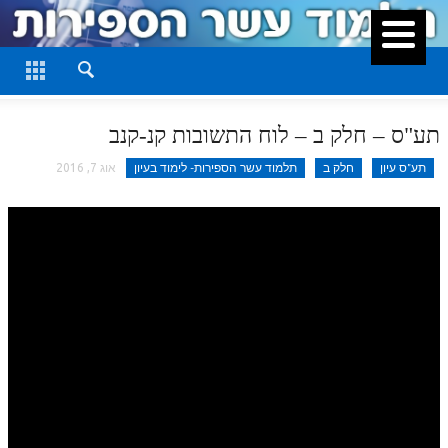
סגור
דף היומי
חלק א
תע"ס – חלק ב – לוח התשובות קנ-קנב
חלק ב
תע"ס עיון
חלק ב
תלמוד עשר הספירות- לימוד בעיון
אוג 7, 2016
חלק ג
חלק ד
חלק ה
חלק ו
חלק ז
חלק ח
חלק ט