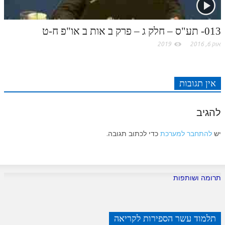
לאתר ספר הרב
דף היומי בזוהר הקדוש
013- תע"ס – חלק ג – פרק ב אות ב או"פ ח-ט
אוק 6, 2016
2019
אין תגובות
להגיב
יש
להתחבר למערכת
כדי לכתוב תגובה.
תרומה ושותפות
תלמוד עשר הספירות לקריאה