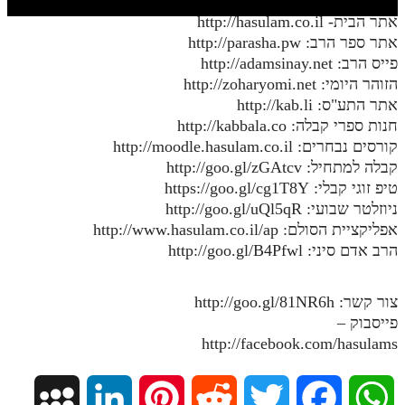
חלק י
אתר הבית- http://hasulam.co.il
חלק יא
אתר ספר הרב: http://parasha.pw
פייס הרב: http://adamsinay.net
חלק יב
הזוהר היומי: http://zoharyomi.net
אתר התע"ס: http://kab.li
חלק יג
חנות ספרי קבלה: http://kabbala.co
חלק יד
קורסים נבחרים: http://moodle.hasulam.co.il
קבלה למתחיל: http://goo.gl/zGAtcv
חלק טו
טיפ זוגי קבלי: https://goo.gl/cg1T8Y
חלק ט"ז
ניוזלטר שבועי: http://goo.gl/uQl5qR
אפליקציית הסולם: http://www.hasulam.co.il/ap
בית שער הכוונות
הרב אדם סיני: http://goo.gl/B4Pfwl
שידור חי
צור קשר: http://goo.gl/81NR6h
פייסבוק –
הזמן סט תע"ס
http://facebook.com/hasulams
הזמן סט תלמוד עשר הספירות
ספרים להורדה
M
L
P
R
T
F
W